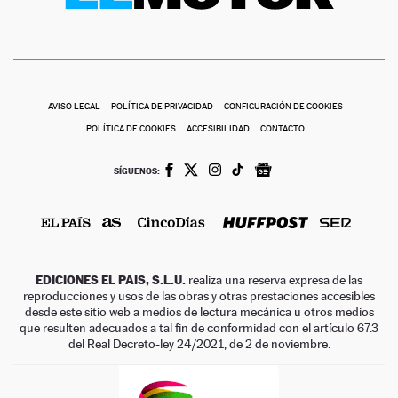
AVISO LEGAL
POLÍTICA DE PRIVACIDAD
CONFIGURACIÓN DE COOKIES
POLÍTICA DE COOKIES
ACCESIBILIDAD
CONTACTO
SÍGUENOS:
EDICIONES EL PAIS, S.L.U.
realiza una reserva expresa de las
reproducciones y usos de las obras y otras prestaciones accesibles
desde este sitio web a medios de lectura mecánica u otros medios
que resulten adecuados a tal fin de conformidad con el artículo 67.3
del Real Decreto-ley 24/2021, de 2 de noviembre.