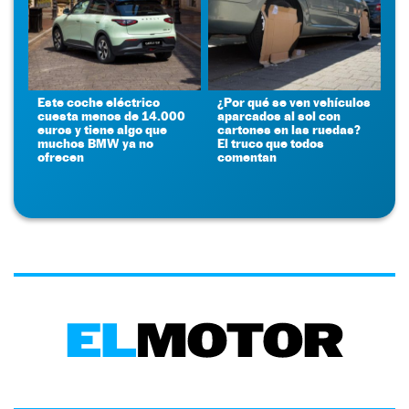
Este coche eléctrico
¿Por qué se ven vehículos
cuesta menos de 14.000
aparcados al sol con
euros y tiene algo que
cartones en las ruedas?
muchos BMW ya no
El truco que todos
ofrecen
comentan