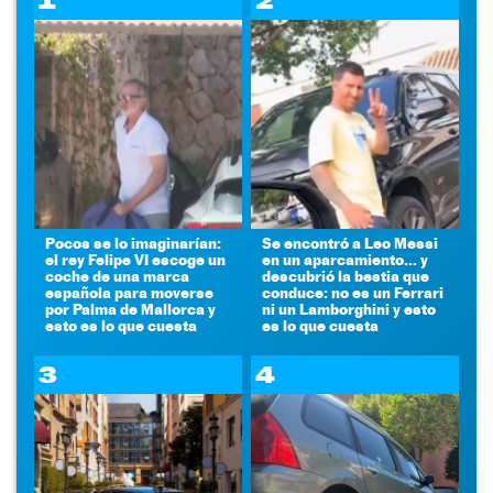
1
2
Pocos se lo imaginarían:
Se encontró a Leo Messi
el rey Felipe VI escoge un
en un aparcamiento... y
coche de una marca
descubrió la bestia que
española para moverse
conduce: no es un Ferrari
por Palma de Mallorca y
ni un Lamborghini y esto
esto es lo que cuesta
es lo que cuesta
3
4