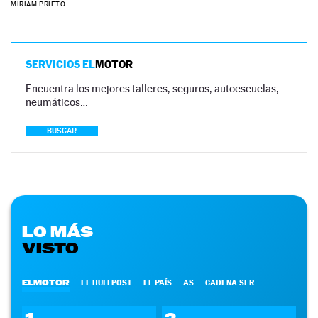
MIRIAM PRIETO
SERVICIOS EL
MOTOR
Encuentra los mejores talleres, seguros, autoescuelas,
neumáticos…
BUSCAR
LO MÁS
VISTO
ELMOTOR
EL HUFFPOST
EL PAÍS
AS
CADENA SER