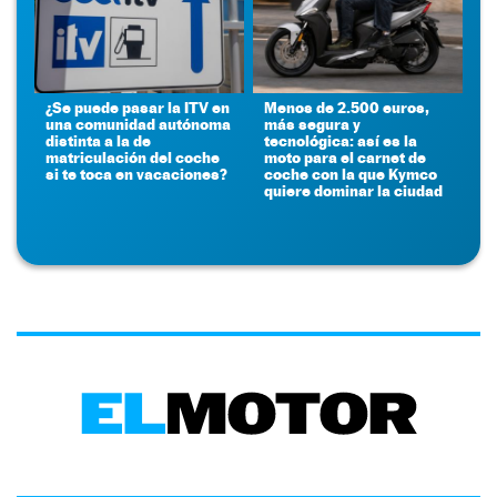
¿Se puede pasar la ITV en
Menos de 2.500 euros,
una comunidad autónoma
más segura y
distinta a la de
tecnológica: así es la
matriculación del coche
moto para el carnet de
si te toca en vacaciones?
coche con la que Kymco
quiere dominar la ciudad