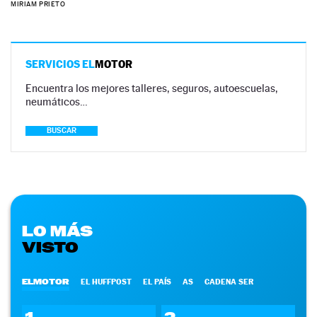
MIRIAM PRIETO
SERVICIOS EL
MOTOR
Encuentra los mejores talleres, seguros, autoescuelas,
neumáticos…
BUSCAR
LO MÁS
VISTO
ELMOTOR
EL HUFFPOST
EL PAÍS
AS
CADENA SER