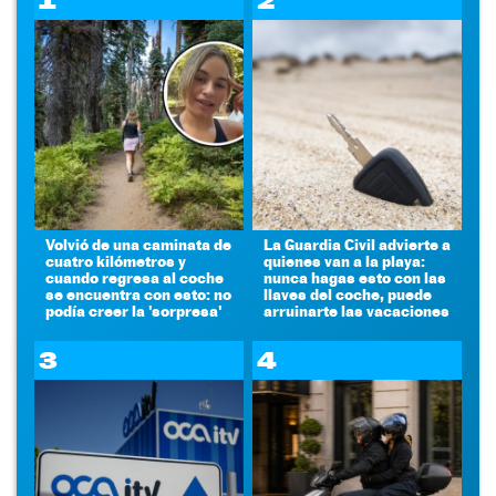
1
2
Volvió de una caminata de
La Guardia Civil advierte a
cuatro kilómetros y
quienes van a la playa:
cuando regresa al coche
nunca hagas esto con las
se encuentra con esto: no
llaves del coche, puede
podía creer la 'sorpresa'
arruinarte las vacaciones
3
4