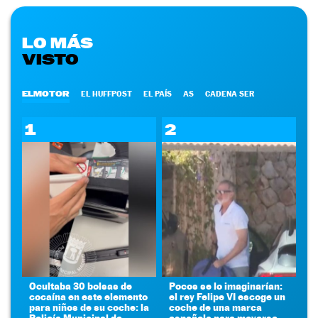
LO MÁS
VISTO
ELMOTOR
EL HUFFPOST
EL PAÍS
AS
CADENA SER
1
2
Ocultaba 30 bolsas de
Pocos se lo imaginarían:
cocaína en este elemento
el rey Felipe VI escoge un
para niños de su coche: la
coche de una marca
Policía Municipal de
española para moverse