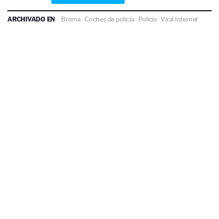
ARCHIVADO EN
Broma
·
Coches de policía
·
Policía
·
Viral Internet