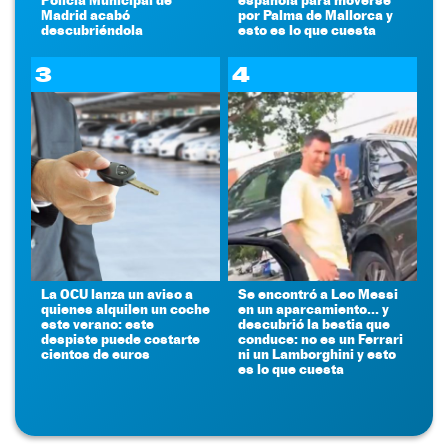
Madrid acabó
por Palma de Mallorca y
descubriéndola
esto es lo que cuesta
3
4
La OCU lanza un aviso a
Se encontró a Leo Messi
quienes alquilen un coche
en un aparcamiento... y
este verano: este
descubrió la bestia que
despiste puede costarte
conduce: no es un Ferrari
cientos de euros
ni un Lamborghini y esto
es lo que cuesta