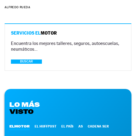
ALFREDO RUEDA
SERVICIOS EL
MOTOR
Encuentra los mejores talleres, seguros, autoescuelas,
neumáticos…
BUSCAR
LO MÁS
VISTO
ELMOTOR
EL HUFFPOST
EL PAÍS
AS
CADENA SER