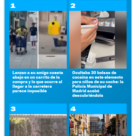
1
2
Lanzan a su amigo cuesta
Ocultaba 30 bolsas de
abajo en un carrito de la
cocaína en este elemento
compra y lo que ocurre al
para niños de su coche: la
llegar a la carretera
Policía Municipal de
parece imposible
Madrid acabó
descubriéndola
3
4