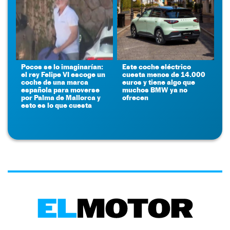
Pocos se lo imaginarían:
Este coche eléctrico
el rey Felipe VI escoge un
cuesta menos de 14.000
coche de una marca
euros y tiene algo que
española para moverse
muchos BMW ya no
por Palma de Mallorca y
ofrecen
esto es lo que cuesta