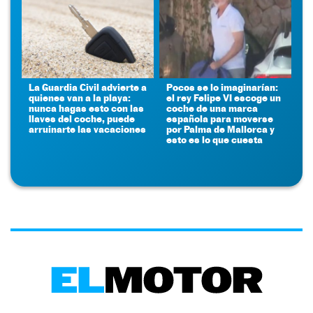
La Guardia Civil advierte a
Pocos se lo imaginarían:
quienes van a la playa:
el rey Felipe VI escoge un
nunca hagas esto con las
coche de una marca
llaves del coche, puede
española para moverse
arruinarte las vacaciones
por Palma de Mallorca y
esto es lo que cuesta