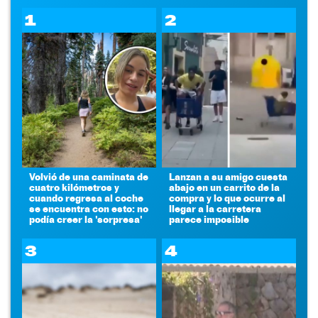
1
2
Volvió de una caminata de
Lanzan a su amigo cuesta
cuatro kilómetros y
abajo en un carrito de la
cuando regresa al coche
compra y lo que ocurre al
se encuentra con esto: no
llegar a la carretera
podía creer la 'sorpresa'
parece imposible
3
4