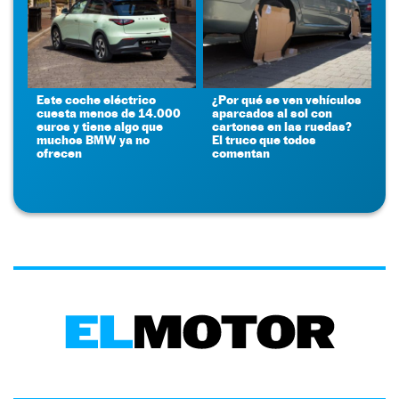
Este coche eléctrico
¿Por qué se ven vehículos
cuesta menos de 14.000
aparcados al sol con
euros y tiene algo que
cartones en las ruedas?
muchos BMW ya no
El truco que todos
ofrecen
comentan