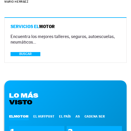
MARIO HERRÁEZ
SERVICIOS EL
MOTOR
Encuentra los mejores talleres, seguros, autoescuelas,
neumáticos…
BUSCAR
LO MÁS
VISTO
ELMOTOR
EL HUFFPOST
EL PAÍS
AS
CADENA SER