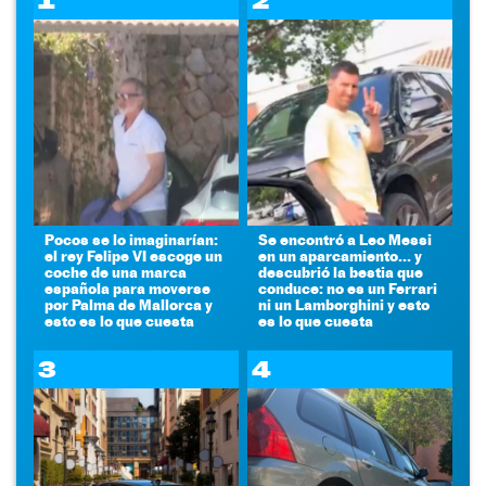
1
2
Pocos se lo imaginarían:
Se encontró a Leo Messi
el rey Felipe VI escoge un
en un aparcamiento... y
coche de una marca
descubrió la bestia que
española para moverse
conduce: no es un Ferrari
por Palma de Mallorca y
ni un Lamborghini y esto
esto es lo que cuesta
es lo que cuesta
3
4