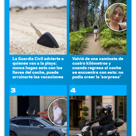
La Guardia Civil advierte a
Volvió de una caminata de
quienes van a la playa:
cuatro kilómetros y
nunca hagas esto con las
cuando regresa al coche
llaves del coche, puede
se encuentra con esto: no
arruinarte las vacaciones
podía creer la 'sorpresa'
3
4