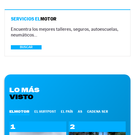
SERVICIOS EL
MOTOR
Encuentra los mejores talleres, seguros, autoescuelas,
neumáticos…
BUSCAR
LO MÁS
VISTO
ELMOTOR
EL HUFFPOST
EL PAÍS
AS
CADENA SER
1
2