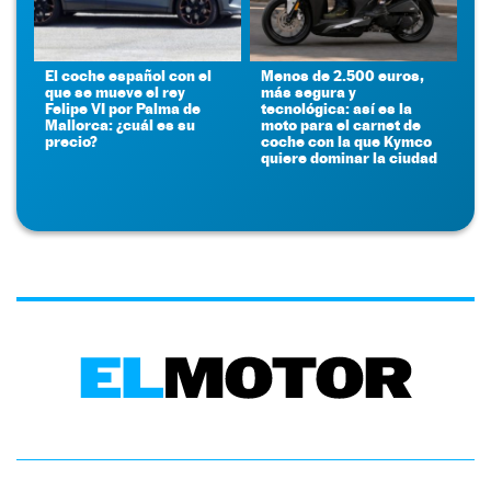
El coche español con el
Menos de 2.500 euros,
que se mueve el rey
más segura y
Felipe VI por Palma de
tecnológica: así es la
Mallorca: ¿cuál es su
moto para el carnet de
precio?
coche con la que Kymco
quiere dominar la ciudad