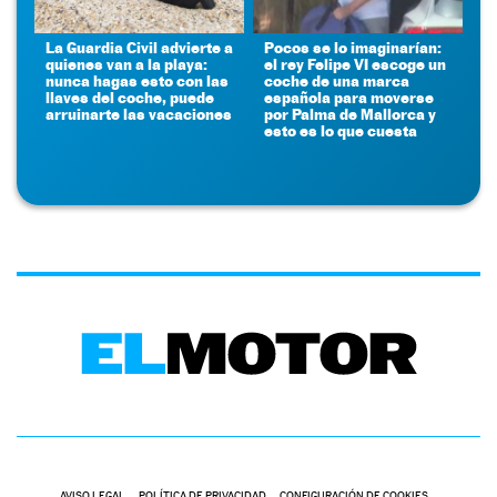
La Guardia Civil advierte a
Pocos se lo imaginarían:
quienes van a la playa:
el rey Felipe VI escoge un
nunca hagas esto con las
coche de una marca
llaves del coche, puede
española para moverse
arruinarte las vacaciones
por Palma de Mallorca y
esto es lo que cuesta
AVISO LEGAL
POLÍTICA DE PRIVACIDAD
CONFIGURACIÓN DE COOKIES