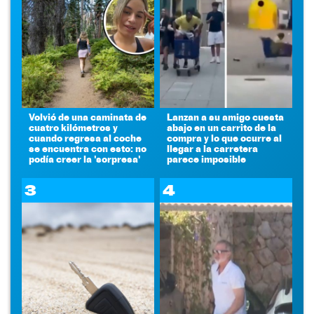
Volvió de una caminata de
Lanzan a su amigo cuesta
cuatro kilómetros y
abajo en un carrito de la
cuando regresa al coche
compra y lo que ocurre al
se encuentra con esto: no
llegar a la carretera
podía creer la 'sorpresa'
parece imposible
3
4