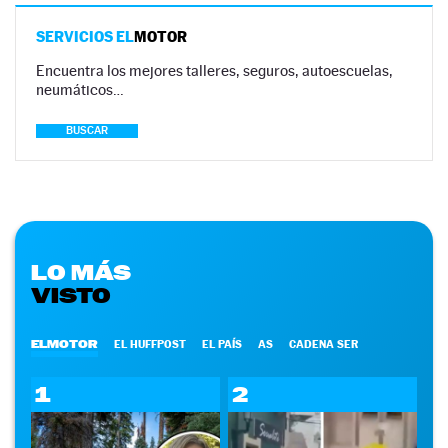
SERVICIOS EL
MOTOR
Encuentra los mejores talleres, seguros, autoescuelas,
neumáticos…
BUSCAR
LO MÁS
VISTO
ELMOTOR
EL HUFFPOST
EL PAÍS
AS
CADENA SER
1
2