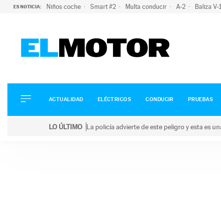
Niños coche
Smart #2
Multa conducir
A-2
Baliza V
ES NOTICIA:
ACTUALIDAD
ELÉCTRICOS
CONDUCIR
ACTUALIDAD
ELÉCTRICOS
CONDUCIR
PRUEBAS
PRUEBAS
Saltar
VIRALES
LO ÚLTIMO
La policía advierte de este peligro y esta es 
al
PODCAST
LO ÚLTIMO
La policía advierte de este peligro y esta es una bu
contenido
MOTOS
TECNOLOGÍA
SUPERCOCHES
MOTORTV
PREMIOS
SERVICIOS