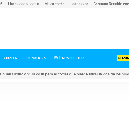
-16
Llaves coche copia
Messi coche
Leapmotor
Cristiano Ronaldo co
SERVIC
VIRALES
TECNOLOGÍA
NEWSLETTER
una buena solución: un cojín para el coche que puede salvar la vida de los niñ
ena solución: un cojín para el coche que puede salvar la vida de 