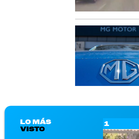
LO MÁS
1
VISTO