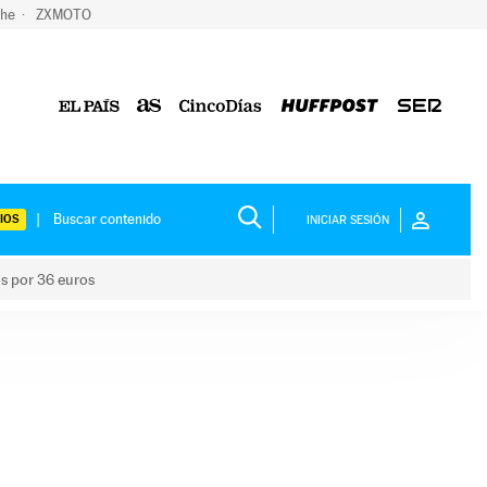
che
ZXMOTO
IOS
INICIAR SESIÓN
os por 36 euros
los niños por 36 euros