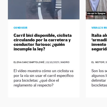
CONDUCIR
VIRALES M
Carril bici disponible, ciclista
Italia a
circulando por la carretera y
‘armadi
conductor furioso: ¿quién
invento
incumple la ley?
segurid
ELENA SANZ BARTOLOMÉ
|
13/10/2025
| MADRID
EL MOTOR
|
3
El vídeo muestra cómo un ciclista va
Son los s
por la vía sin usar el carril específico
algunos l
para bicicletas: ¿qué dice el
delimitar
reglamento al respecto?
bicicletas