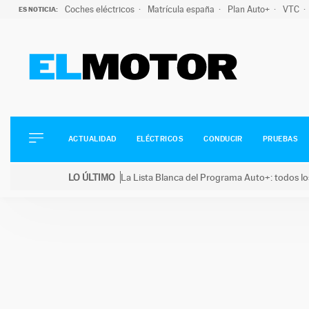
Coches eléctricos
Matrícula españa
Plan Auto+
VTC
ES NOTICIA:
ACTUALIDAD
ELÉCTRICOS
CONDUCIR
ACTUALIDAD
ELÉCTRICOS
CONDUCIR
PRUEBAS
PRUEBAS
Saltar
VIRALES
LO ÚLTIMO
La Lista Blanca del Programa Auto+: todos lo
al
PODCAST
LO ÚLTIMO
La Lista Blanca del Programa Auto+: todos los coc
contenido
MOTOS
TECNOLOGÍA
SUPERCOCHES
MOTORTV
PREMIOS
SERVICIOS