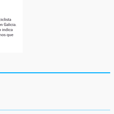
iclista
n Galicia.
 indica
enos que