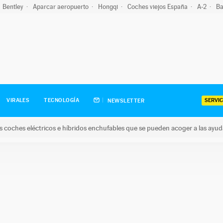
Bentley
Aparcar aeropuerto
Hongqi
Coches viejos España
A-2
Ba
SERVIC
VIRALES
TECNOLOGÍA
NEWSLETTER
s coches eléctricos e híbridos enchufables que se pueden acoger a las ayu
hes eléctricos e híbridos enchufables que se pueden acoger a la