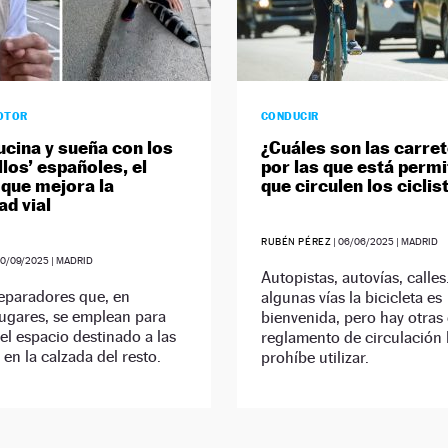
OTOR
CONDUCIR
lucina y sueña con los
¿Cuáles son las carre
llos’ españoles, el
por las que está permi
 que mejora la
que circulen los ciclis
ad vial
RUBÉN PÉREZ
|
06/06/2025
| MADRID
0/09/2025
| MADRID
Autopistas, autovías, calle
eparadores que, en
algunas vías la bicicleta es
ugares, se emplean para
bienvenida, pero hay otras 
 el espacio destinado a las
reglamento de circulación 
 en la calzada del resto.
prohíbe utilizar.