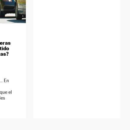
teras
tido
tas?
s… En
que el
les