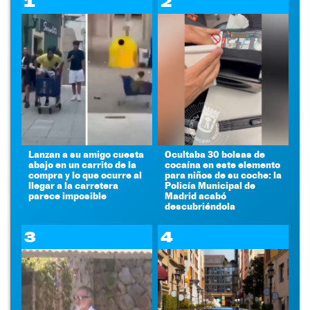
1
2
Lanzan a su amigo cuesta
Ocultaba 30 bolsas de
abajo en un carrito de la
cocaína en este elemento
compra y lo que ocurre al
para niños de su coche: la
llegar a la carretera
Policía Municipal de
parece imposible
Madrid acabó
descubriéndola
3
4