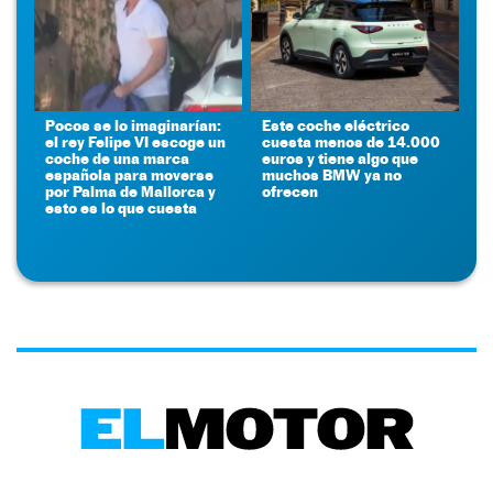
Pocos se lo imaginarían:
Este coche eléctrico
el rey Felipe VI escoge un
cuesta menos de 14.000
coche de una marca
euros y tiene algo que
española para moverse
muchos BMW ya no
por Palma de Mallorca y
ofrecen
esto es lo que cuesta