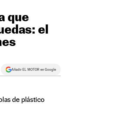
ca que
uedas: el
ones
Añadir EL MOTOR en Google
olas de plástico