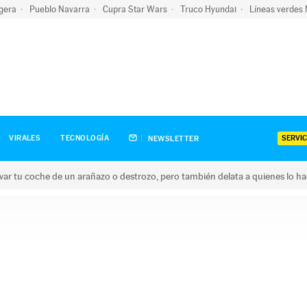
igera
Pueblo Navarra
Cupra Star Wars
Truco Hyundai
Líneas verdes
SERVIC
VIRALES
TECNOLOGÍA
NEWSLETTER
ar tu coche de un arañazo o destrozo, pero también delata a quienes lo h
 coche de un arañazo o destrozo, pero también delata a quienes 