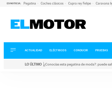
Pegatina
Coches clásicos
Cupra rey Felipe
Caravana l
ES NOTICIA:
ACTUALIDAD
ELÉCTRICOS
CONDUCIR
ACTUALIDAD
ELÉCTRICOS
CONDUCIR
PRUEBAS
PRUEBAS
Saltar
VIRALES
LO ÚLTIMO
¿Conocías esta pegatina de moda?: puede salv
al
PODCAST
LO ÚLTIMO
¿Conocías esta pegatina de moda?: puede salvar tu
contenido
MOTOS
TECNOLOGÍA
SUPERCOCHES
MOTORTV
PREMIOS
SERVICIOS