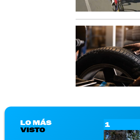
LO MÁS
1
VISTO