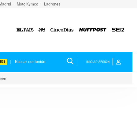
 Madrid
Moto Kymco
Ladrones
IOS
INICIAR SESIÓN
acen
lo hacen