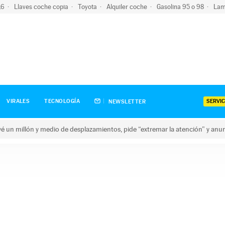
-16
Llaves coche copia
Toyota
Alquiler coche
Gasolina 95 o 98
Lam
SERVIC
VIRALES
TECNOLOGÍA
NEWSLETTER
revé un millón y medio de desplazamientos, pide “extremar la atención” y anu
n millón y medio de desplazamientos, pide “extremar la atención”