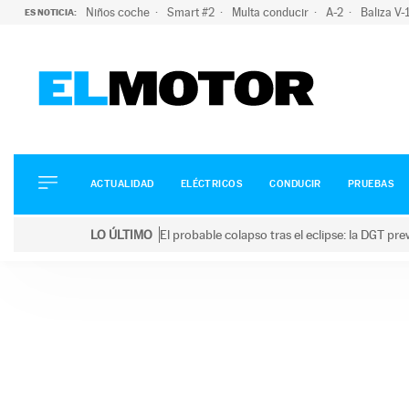
Niños coche
Smart #2
Multa conducir
A-2
Baliza V
ES NOTICIA:
ACTUALIDAD
ELÉCTRICOS
CONDUCIR
ACTUALIDAD
ELÉCTRICOS
CONDUCIR
PRUEBAS
PRUEBAS
Saltar
VIRALES
LO ÚLTIMO
El probable colapso tras el eclipse: la DGT p
al
PODCAST
LO ÚLTIMO
El probable colapso tras el eclipse: la DGT prevé u
contenido
MOTOS
TECNOLOGÍA
SUPERCOCHES
MOTORTV
PREMIOS
SERVICIOS