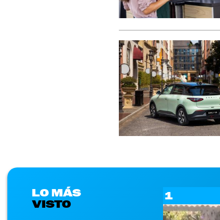
LO MÁS
1
VISTO