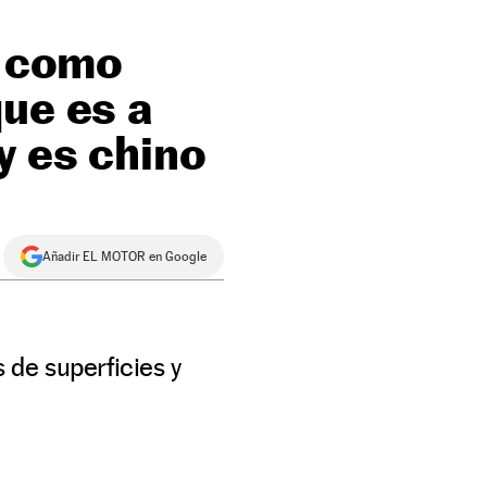
e como
que es a
y es chino
Añadir EL MOTOR en Google
 de superficies y