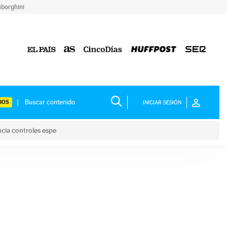
borghini
IOS
INICIAR SESIÓN
ncia controles espe
 y anuncia controles espe