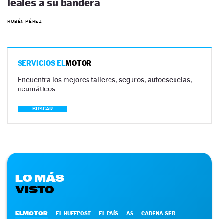
leales a su bandera
RUBÉN PÉREZ
SERVICIOS EL
MOTOR
Encuentra los mejores talleres, seguros, autoescuelas,
neumáticos…
BUSCAR
LO MÁS
VISTO
ELMOTOR
EL HUFFPOST
EL PAÍS
AS
CADENA SER