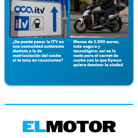
¿Se puede pasar la ITV en
Menos de 2.500 euros,
una comunidad autónoma
más segura y
distinta a la de
tecnológica: así es la
matriculación del coche
moto para el carnet de
si te toca en vacaciones?
coche con la que Kymco
quiere dominar la ciudad