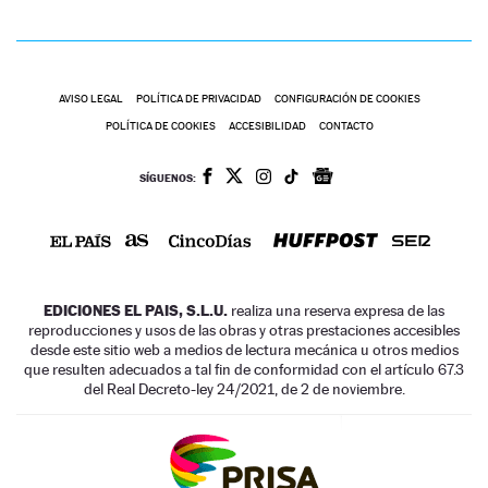
AVISO LEGAL
POLÍTICA DE PRIVACIDAD
CONFIGURACIÓN DE COOKIES
POLÍTICA DE COOKIES
ACCESIBILIDAD
CONTACTO
SÍGUENOS:
EDICIONES EL PAIS, S.L.U.
realiza una reserva expresa de las
reproducciones y usos de las obras y otras prestaciones accesibles
desde este sitio web a medios de lectura mecánica u otros medios
que resulten adecuados a tal fin de conformidad con el artículo 67.3
del Real Decreto-ley 24/2021, de 2 de noviembre.