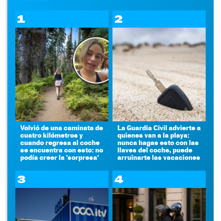
1
2
Volvió de una caminata de
La Guardia Civil advierte a
cuatro kilómetros y
quienes van a la playa:
cuando regresa al coche
nunca hagas esto con las
se encuentra con esto: no
llaves del coche, puede
podía creer la 'sorpresa'
arruinarte las vacaciones
3
4