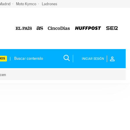
 Madrid
Moto Kymco
Ladrones
IOS
INICIAR SESIÓN
acen
lo hacen