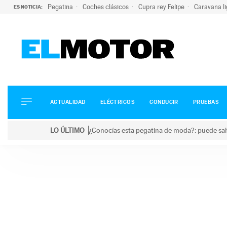
Pegatina
Coches clásicos
Cupra rey Felipe
Caravana l
ES NOTICIA:
ACTUALIDAD
ELÉCTRICOS
CONDUCIR
ACTUALIDAD
ELÉCTRICOS
CONDUCIR
PRUEBAS
PRUEBAS
Saltar
VIRALES
LO ÚLTIMO
¿Conocías esta pegatina de moda?: puede salv
al
PODCAST
LO ÚLTIMO
¿Conocías esta pegatina de moda?: puede salvar tu
contenido
MOTOS
TECNOLOGÍA
SUPERCOCHES
MOTORTV
PREMIOS
SERVICIOS