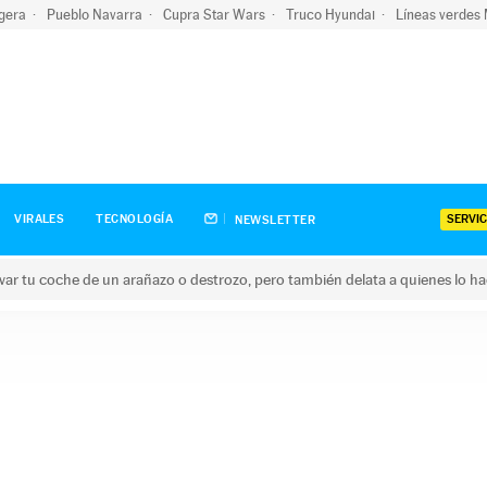
igera
Pueblo Navarra
Cupra Star Wars
Truco Hyundai
Líneas verdes
SERVIC
VIRALES
TECNOLOGÍA
NEWSLETTER
ar tu coche de un arañazo o destrozo, pero también delata a quienes lo h
 coche de un arañazo o destrozo, pero también delata a quienes 