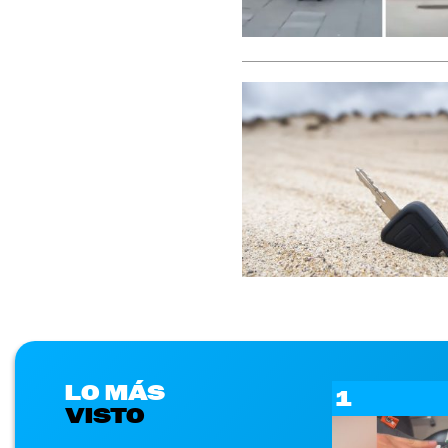
LO MÁS
1
VISTO