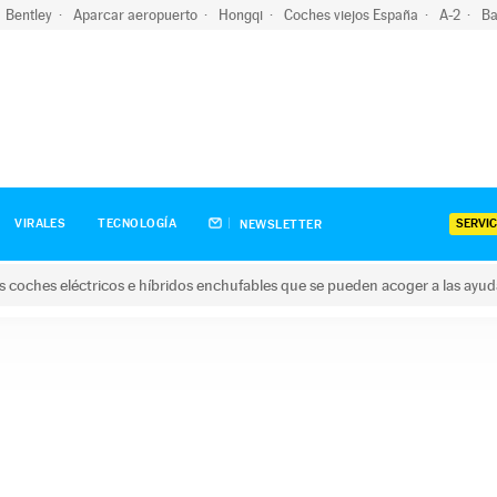
Bentley
Aparcar aeropuerto
Hongqi
Coches viejos España
A-2
Ba
SERVIC
VIRALES
TECNOLOGÍA
NEWSLETTER
s coches eléctricos e híbridos enchufables que se pueden acoger a las ayu
hes eléctricos e híbridos enchufables que se pueden acoger a la