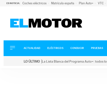
Coches eléctricos
Matrícula españa
Plan Auto+
VTC
ES NOTICIA:
ACTUALIDAD
ELÉCTRICOS
CONDUCIR
ACTUALIDAD
ELÉCTRICOS
CONDUCIR
PRUEBAS
PRUEBAS
Saltar
VIRALES
LO ÚLTIMO
La Lista Blanca del Programa Auto+: todos lo
al
PODCAST
LO ÚLTIMO
La Lista Blanca del Programa Auto+: todos los coc
contenido
MOTOS
TECNOLOGÍA
SUPERCOCHES
MOTORTV
PREMIOS
SERVICIOS