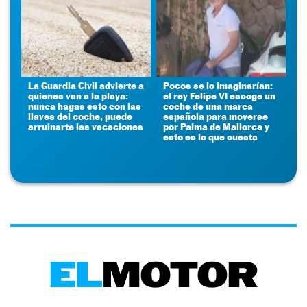
La Guardia Civil advierte a
Pocos se lo imaginarían:
quienes van a la playa:
el rey Felipe VI escoge un
nunca hagas esto con las
coche de una marca
llaves del coche, puede
española para moverse
arruinarte las vacaciones
por Palma de Mallorca y
esto es lo que cuesta