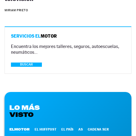
MIRIAM PRIETO
SERVICIOS EL
MOTOR
Encuentra los mejores talleres, seguros, autoescuelas,
neumáticos…
BUSCAR
LO MÁS
VISTO
ELMOTOR
EL HUFFPOST
EL PAÍS
AS
CADENA SER