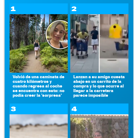
1
2
Volvió de una caminata de
Lanzan a su amigo cuesta
cuatro kilómetros y
abajo en un carrito de la
cuando regresa al coche
compra y lo que ocurre al
se encuentra con esto: no
llegar a la carretera
podía creer la 'sorpresa'
parece imposible
3
4