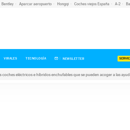
Bentley
Aparcar aeropuerto
Hongqi
Coches viejos España
A-2
Ba
SERVIC
VIRALES
TECNOLOGÍA
NEWSLETTER
s coches eléctricos e híbridos enchufables que se pueden acoger a las ayu
hes eléctricos e híbridos enchufables que se pueden acoger a la