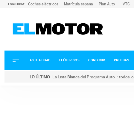
Coches eléctricos
Matrícula españa
Plan Auto+
VTC
ES NOTICIA:
ACTUALIDAD
ELÉCTRICOS
CONDUCIR
ACTUALIDAD
ELÉCTRICOS
CONDUCIR
PRUEBAS
PRUEBAS
Saltar
VIRALES
LO ÚLTIMO
La Lista Blanca del Programa Auto+: todos lo
al
PODCAST
LO ÚLTIMO
La Lista Blanca del Programa Auto+: todos los coc
contenido
MOTOS
TECNOLOGÍA
SUPERCOCHES
MOTORTV
PREMIOS
SERVICIOS