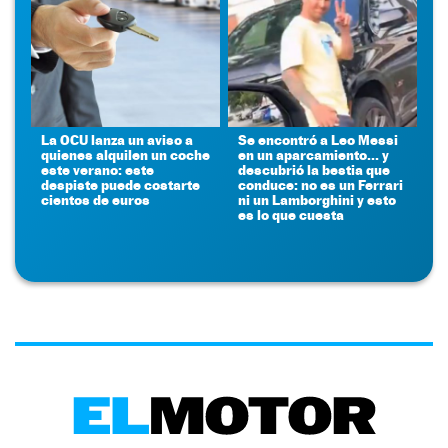
La OCU lanza un aviso a
Se encontró a Leo Messi
quienes alquilen un coche
en un aparcamiento... y
este verano: este
descubrió la bestia que
despiste puede costarte
conduce: no es un Ferrari
cientos de euros
ni un Lamborghini y esto
es lo que cuesta