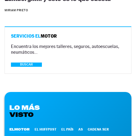
MIRIAM PRIETO
SERVICIOS EL
MOTOR
Encuentra los mejores talleres, seguros, autoescuelas,
neumáticos…
BUSCAR
LO MÁS
VISTO
ELMOTOR
EL HUFFPOST
EL PAÍS
AS
CADENA SER