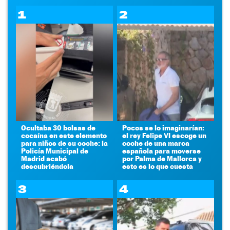
1
2
Ocultaba 30 bolsas de
Pocos se lo imaginarían:
cocaína en este elemento
el rey Felipe VI escoge un
para niños de su coche: la
coche de una marca
Policía Municipal de
española para moverse
Madrid acabó
por Palma de Mallorca y
descubriéndola
esto es lo que cuesta
3
4