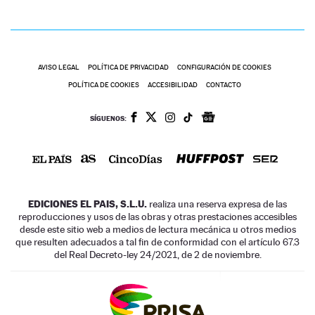
AVISO LEGAL
POLÍTICA DE PRIVACIDAD
CONFIGURACIÓN DE COOKIES
POLÍTICA DE COOKIES
ACCESIBILIDAD
CONTACTO
SÍGUENOS:
EDICIONES EL PAIS, S.L.U.
realiza una reserva expresa de las
reproducciones y usos de las obras y otras prestaciones accesibles
desde este sitio web a medios de lectura mecánica u otros medios
que resulten adecuados a tal fin de conformidad con el artículo 67.3
del Real Decreto-ley 24/2021, de 2 de noviembre.