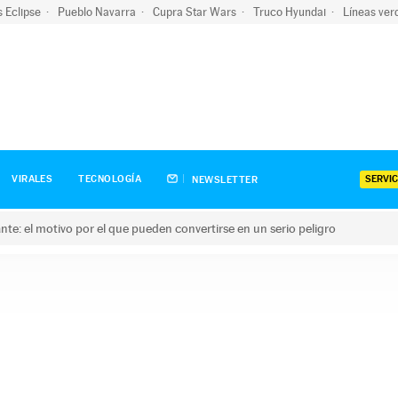
s Eclipse
Pueblo Navarra
Cupra Star Wars
Truco Hyundai
Líneas ver
SERVIC
VIRALES
TECNOLOGÍA
NEWSLETTER
olante: el motivo por el que pueden convertirse en un serio peligro
e: el motivo por el que pueden convertirse en un serio peligro