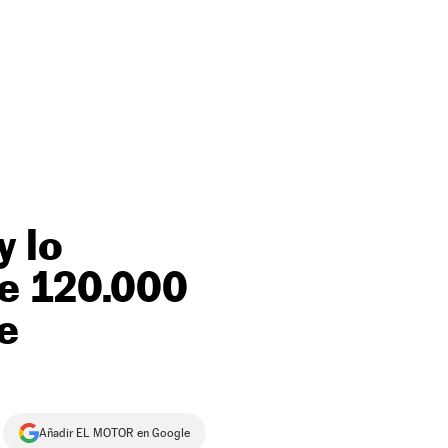
y lo
e 120.000
e
Añadir EL MOTOR en Google