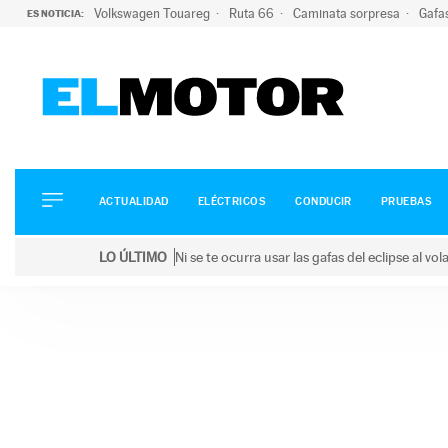
Volkswagen Touareg
Ruta 66
Caminata sorpresa
Gafa
ES NOTICIA:
ACTUALIDAD
ELÉCTRICOS
CONDUCIR
ACTUALIDAD
ELÉCTRICOS
CONDUCIR
PRUEBAS
PRUEBAS
Saltar
VIRALES
LO ÚLTIMO
Ni se te ocurra usar las gafas del eclipse al v
al
PODCAST
LO ÚLTIMO
Ni se te ocurra usar las gafas del eclipse al volant
contenido
MOTOS
TECNOLOGÍA
SUPERCOCHES
MOTORTV
PREMIOS
SERVICIOS