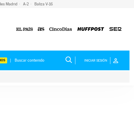
des Madrid
A-2
Baliza V-16
IOS
INICIAR SESIÓN