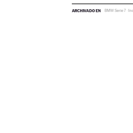
ARCHIVADO EN
BMW Serie 7
In
·