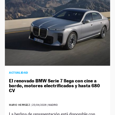
NEWSLETTER
SÍGUENOS
ACTUALIDAD
El renovado BMW Serie 7 llega con cine a
bordo, motores electrificados y hasta 680
CV
MARIO HERRÁEZ
|
25/04/2026
| MADRID
La berlina de representación está disponible con