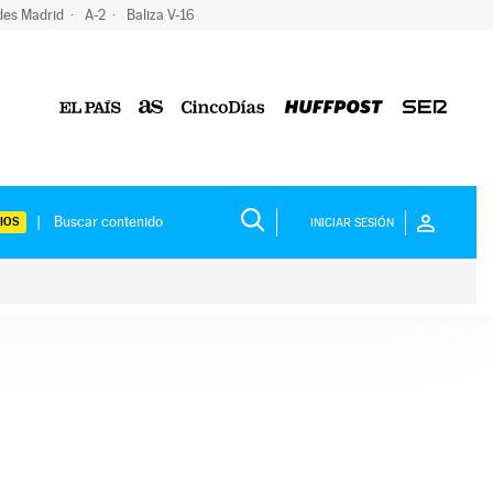
des Madrid
A-2
Baliza V-16
IOS
INICIAR SESIÓN