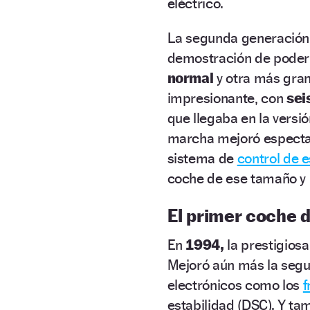
eléctrico.
La segunda generación 
demostración de poderí
normal
y otra más gran
impresionante, con
sei
que llegaba en la vers
marcha mejoró espectac
sistema de
control de e
coche de ese tamaño y 
El primer coche 
En
1994,
la prestigiosa
Mejoró aún más la segur
electrónicos como los
f
estabilidad (DSC). Y t