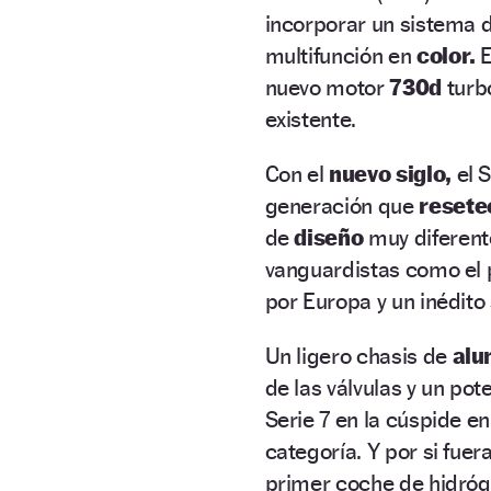
incorporar un sistema 
multifunción en
color.
E
nuevo motor
730d
turb
existente.
Con el
nuevo siglo,
el S
generación que
resete
de
diseño
muy diferente
vanguardistas como el
por Europa y un inédit
Un ligero chasis de
alu
de las válvulas y un pot
Serie 7 en la cúspide e
categoría. Y por si fuer
primer coche de hidróg