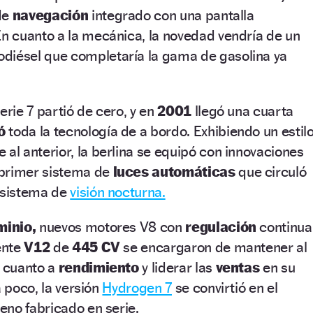
de
navegación
integrado con una pantalla
n cuanto a la mecánica, la novedad vendría de un
odiésel que completaría la gama de gasolina ya
erie 7 partió de cero, y en
2001
llegó una cuarta
ó
toda la tecnología de a bordo. Exhibiendo un estil
 al anterior, la berlina se equipó con innovaciones
 primer sistema de
luces automáticas
que circuló
o sistema de
visión nocturna.
minio,
nuevos motores V8 con
regulación
continua
ente
V12
de
445 CV
se encargaron de mantener al
n cuanto a
rendimiento
y liderar las
ventas
en su
a poco, la versión
Hydrogen 7
se convirtió en el
eno fabricado en serie.