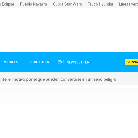
s Eclipse
Pueblo Navarra
Cupra Star Wars
Truco Hyundai
Líneas ver
SERVIC
VIRALES
TECNOLOGÍA
NEWSLETTER
olante: el motivo por el que pueden convertirse en un serio peligro
e: el motivo por el que pueden convertirse en un serio peligro