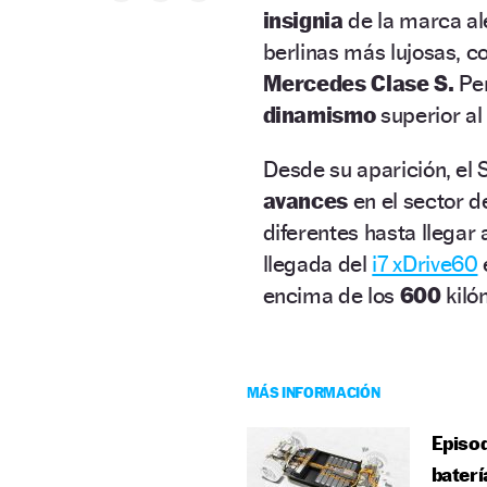
insignia
de la marca a
berlinas más lujosas, 
Mercedes Clase S.
Per
dinamismo
superior al
Desde su aparición, el 
avances
en el sector d
diferentes hasta llegar
llegada del
i7 xDrive60
encima de los
600
kiló
MÁS INFORMACIÓN
Episod
baterí