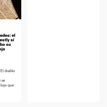
edes: el
stly sí
cho su
oja
El diablo
 se
 lujo que