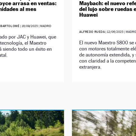
oyce arrasa en ventas:
Maybach: el nuevo ref
nidades al mes
del lujo sobre ruedas 
Huawei
 BARTOLOMÉ
|
16/09/2025
| MADRID
ALFREDO RUEDA
|
12/06/2025
| MADRI
lado por JAC y Huawei, que
El nuevo Maextro S800 se 
 tecnología, el Maextro
con motores totalmente elé
 siendo todo un éxito en
de autonomía extendida, y
tal.
con claridad a la competen
extranjera.