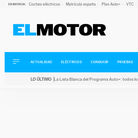
Coches eléctricos
Matrícula españa
Plan Auto+
VTC
ES NOTICIA:
ACTUALIDAD
ELÉCTRICOS
CONDUCIR
ACTUALIDAD
ELÉCTRICOS
CONDUCIR
PRUEBAS
PRUEBAS
Saltar
VIRALES
LO ÚLTIMO
La Lista Blanca del Programa Auto+: todos lo
al
PODCAST
LO ÚLTIMO
La Lista Blanca del Programa Auto+: todos los coc
contenido
MOTOS
TECNOLOGÍA
SUPERCOCHES
MOTORTV
PREMIOS
SERVICIOS