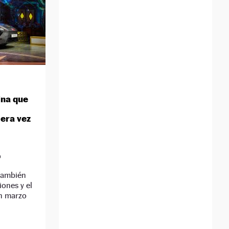
ina que
mera vez
D
 también
iones y el
en marzo