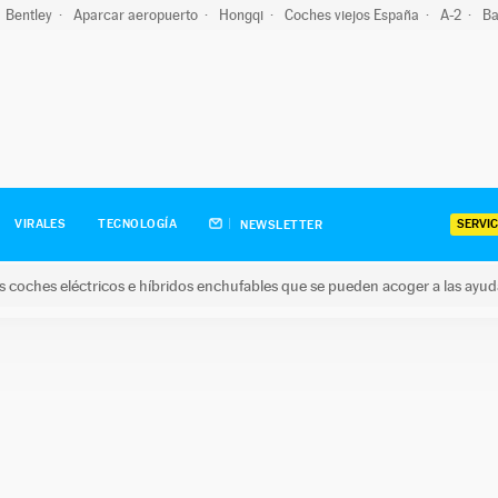
Bentley
Aparcar aeropuerto
Hongqi
Coches viejos España
A-2
Ba
SERVIC
VIRALES
TECNOLOGÍA
NEWSLETTER
s coches eléctricos e híbridos enchufables que se pueden acoger a las ayu
hes eléctricos e híbridos enchufables que se pueden acoger a la