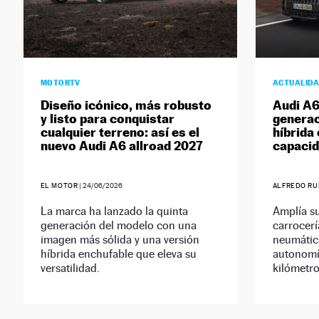
MOTORTV
ACTUALID
Diseño icónico, más robusto
Audi A6
y listo para conquistar
generac
cualquier terreno: así es el
híbrida
nuevo Audi A6 allroad 2027
capacid
EL MOTOR
|
24/06/2026
ALFREDO RU
La marca ha lanzado la quinta
Amplía su
generación del modelo con una
carrocer
imagen más sólida y una versión
neumática
híbrida enchufable que eleva su
autonomía
versatilidad.
kilómetro