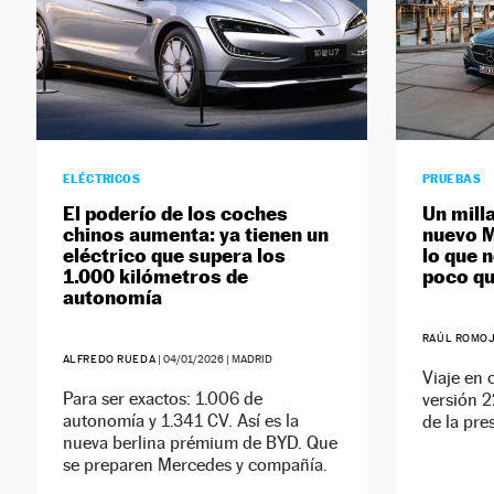
ELÉCTRICOS
PRUEBAS
El poderío de los coches
Un mill
chinos aumenta: ya tienen un
nuevo M
eléctrico que supera los
lo que 
1.000 kilómetros de
poco qu
autonomía
RAÚL ROMO
ALFREDO RUEDA
|
04/01/2026
| MADRID
Viaje en 
Para ser exactos: 1.006 de
versión 2
autonomía y 1.341 CV. Así es la
de la pre
nueva berlina prémium de BYD. Que
se preparen Mercedes y compañía.