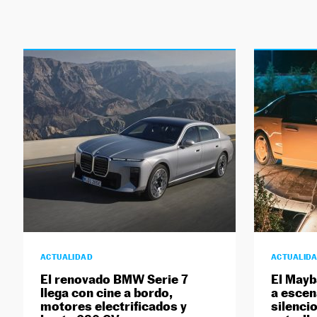
ACTUALIDAD
ACTUALID
El renovado BMW Serie 7
El Mayb
llega con cine a bordo,
a escen
motores electrificados y
silencio