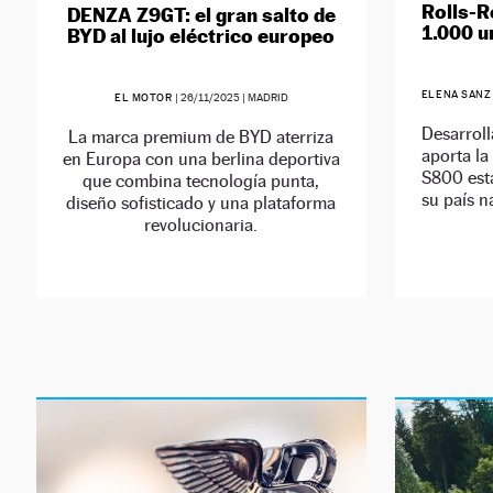
Rolls-R
DENZA Z9GT: el gran salto de
1.000 u
BYD al lujo eléctrico europeo
ELENA SANZ
EL MOTOR
|
26/11/2025
| MADRID
Desarrol
La marca premium de BYD aterriza
aporta la
en Europa con una berlina deportiva
S800 está
que combina tecnología punta,
su país na
diseño sofisticado y una plataforma
revolucionaria.