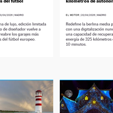
s del fútbol
kilómetros de autono
23/04/2026
| MADRID
EL MOTOR
|
20/04/2026
| MADRID
na de lujo, edición limitada
Redefine la berlina media
lo de diseñador vuelve a
con una digitalización nunc
reabre los garajes más
una capacidad de recupera
s del fútbol europeo.
energía de 325 kilómetros 
10 minutos.