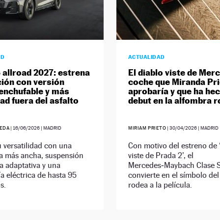
AD
ACTUALIDAD
 allroad 2027: estrena
El diablo viste de Merc
ión con versión
coche que Miranda Prie
 enchufable y más
aprobaría y que ha he
ad fuera del asfalto
debut en la alfombra r
EDA
|
16/06/2026
| MADRID
MIRIAM PRIETO
|
30/04/2026
| MADRID
 versatilidad con una
Con motivo del estreno de ‘
ía más ancha, suspensión
viste de Prada 2’, el
 adaptativa y una
Mercedes‑Maybach Clase S
 eléctrica de hasta 95
convierte en el símbolo del
s.
rodea a la película.