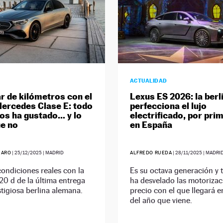
ACTUALIDAD
ar de kilómetros con el
Lexus ES 2026: la berl
ercedes Clase E: todo
perfecciona el lujo
nos ha gustado… y lo
electrificado, por pri
e no
en España
JARO
|
25/12/2025
| MADRID
ALFREDO RUEDA
|
28/11/2025
| MADRI
condiciones reales con la
Es su octava generación y
20 d de la última entrega
ha desvelado las motorizac
stigiosa berlina alemana.
precio con el que llegará 
del año que viene.