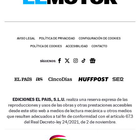
AVISO LEGAL
POLÍTICA DE PRIVACIDAD
CONFIGURACIÓN DE COOKIES
POLÍTICA DE COOKIES
ACCESIBILIDAD
CONTACTO
SÍGUENOS:
EDICIONES EL PAIS, S.L.U.
realiza una reserva expresa de las
reproducciones y usos de las obras y otras prestaciones accesibles
desde este sitio web a medios de lectura mecánica u otros medios
que resulten adecuados a tal fin de conformidad con el artículo 67.3
del Real Decreto-ley 24/2021, de 2 de noviembre.