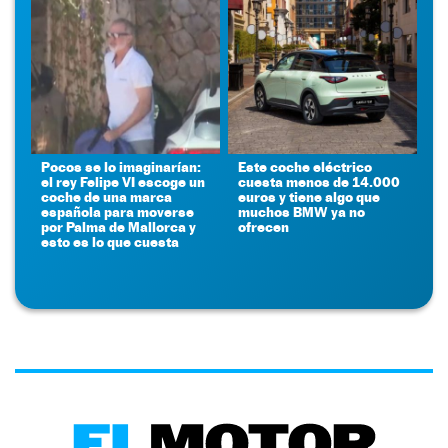
Pocos se lo imaginarían:
Este coche eléctrico
el rey Felipe VI escoge un
cuesta menos de 14.000
coche de una marca
euros y tiene algo que
española para moverse
muchos BMW ya no
por Palma de Mallorca y
ofrecen
esto es lo que cuesta