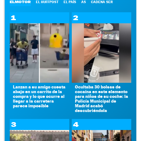
ELMOTOR
EL HUFFPOST
EL PAÍS
AS
CADENA SER
1
2
Lanzan a su amigo cuesta
Ocultaba 30 bolsas de
abajo en un carrito de la
cocaína en este elemento
compra y lo que ocurre al
para niños de su coche: la
llegar a la carretera
Policía Municipal de
parece imposible
Madrid acabó
descubriéndola
3
4