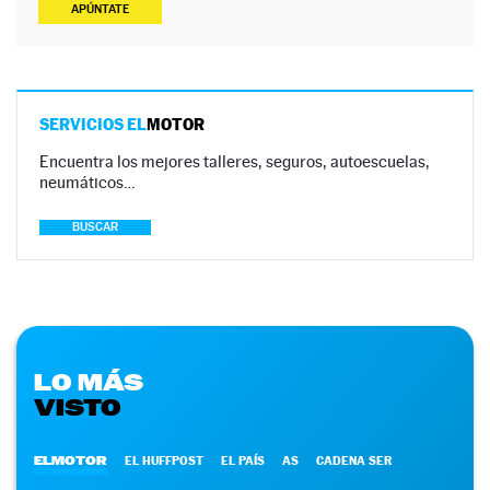
APÚNTATE
SERVICIOS EL
MOTOR
Encuentra los mejores talleres, seguros, autoescuelas,
neumáticos…
BUSCAR
LO MÁS
VISTO
ELMOTOR
EL HUFFPOST
EL PAÍS
AS
CADENA SER