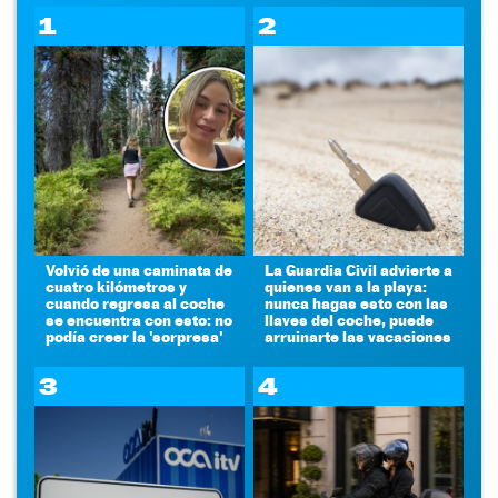
1
2
Volvió de una caminata de
La Guardia Civil advierte a
cuatro kilómetros y
quienes van a la playa:
cuando regresa al coche
nunca hagas esto con las
se encuentra con esto: no
llaves del coche, puede
podía creer la 'sorpresa'
arruinarte las vacaciones
3
4