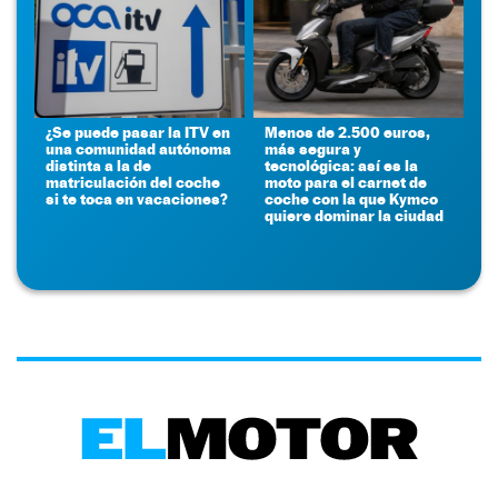
¿Se puede pasar la ITV en
Menos de 2.500 euros,
una comunidad autónoma
más segura y
distinta a la de
tecnológica: así es la
matriculación del coche
moto para el carnet de
si te toca en vacaciones?
coche con la que Kymco
quiere dominar la ciudad