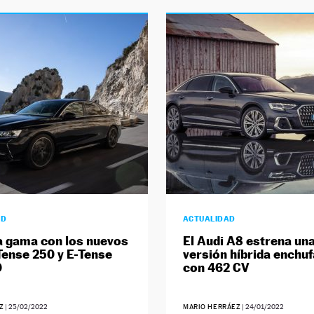
AD
ACTUALIDAD
a gama con los nuevos
El Audi A8 estrena un
Tense 250 y E-Tense
versión híbrida enchuf
0
con 462 CV
Z
|
25/02/2022
MARIO HERRÁEZ
|
24/01/2022