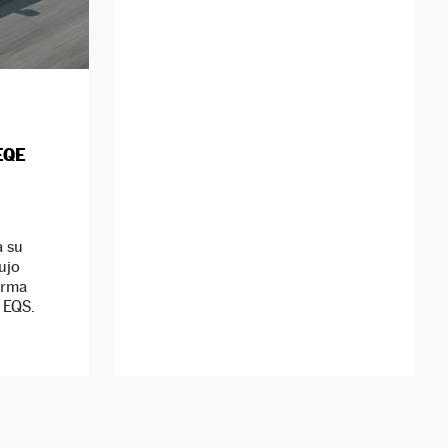
 EQE
a su
ujo
orma
 EQS.