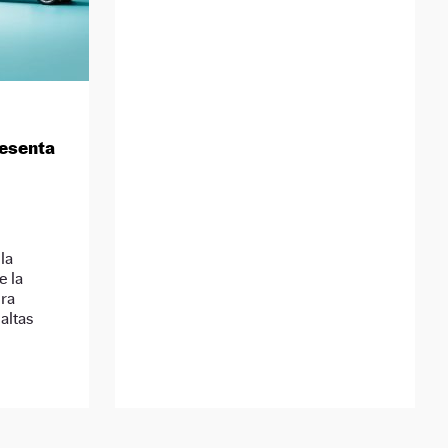
resenta
la
e la
ura
 altas