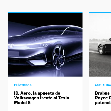
ELÉCTRICOS
ACTUALID
ID. Aero, la apuesta de
Brabus 
Volkswagen frente al Tesla
Royce G
Model S
potenci