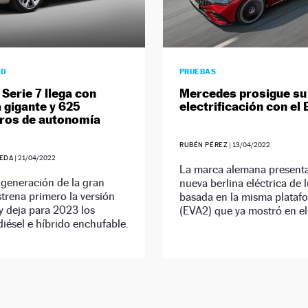
AD
PRUEBAS
Serie 7 llega con
Mercedes prosigue su
a gigante y 625
electrificación con el
ros de autonomía
RUBÉN PÉREZ
|
13/04/2022
EDA
|
21/04/2022
La marca alemana present
generación de la gran
nueva berlina eléctrica de l
strena primero la versión
basada en la misma plataf
 y deja para 2023 los
(EVA2) que ya mostró en el
iésel e híbrido enchufable.