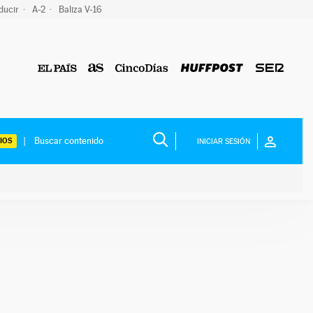
ducir
A-2
Baliza V-16
IOS
INICIAR SESIÓN
ium