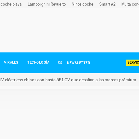
 coche playa
Lamborghini Revuelto
Niños coche
Smart #2
Multa con
SERVIC
VIRALES
TECNOLOGÍA
NEWSLETTER
V eléctricos chinos con hasta 551 CV que desafían a las marcas prémium
tricos chinos con hasta 551 CV que desafían a las marcas prém