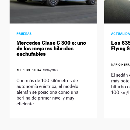
PRUEBAS
ACTUALID
Mercedes Clase C 300 e: uno
Los 635
de los mejores híbridos
Flying 
enchufables
MARIO HERR
ALFREDO RUEDA
|
19/09/2022
El sedán 
Con más de 100 kilómetros de
más pote
autonomía eléctrica, el modelo
biturbo c
alemán se posiciona como una
100 km/h
berlina de primer nivel y muy
eficiente.