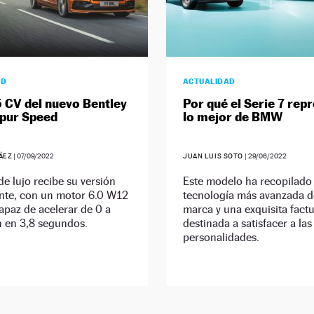
AD
ACTUALIDAD
 CV del nuevo Bentley
Por qué el Serie 7 rep
Spur Speed
lo mejor de BMW
ÁEZ
|
07/09/2022
JUAN LUIS SOTO
|
29/06/2022
de lujo recibe su versión
Este modelo ha recopilado 
nte, con un motor 6.0 W12
tecnología más avanzada d
apaz de acelerar de 0 a
marca y una exquisita fact
 en 3,8 segundos.
destinada a satisfacer a las
personalidades.