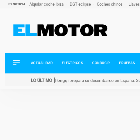
Alquilar coche Ibiza
DGT eclipse
Coches chinos
Llaves
ES NOTICIA:
ACTUALIDAD
ELÉCTRICOS
CONDUCIR
ACTUALIDAD
ELÉCTRICOS
CONDUCIR
PRUEBAS
PRUEBAS
Saltar
VIRALES
LO ÚLTIMO
Hongqi prepara su desembarco en España: SU
al
PODCAST
LO ÚLTIMO
Hongqi prepara su desembarco en España: SUV eléc
contenido
MOTOS
TECNOLOGÍA
SUPERCOCHES
MOTORTV
PREMIOS
SERVICIOS