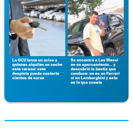
La OCU lanza un aviso a
Se encontró a Leo Messi
quienes alquilen un coche
en un aparcamiento... y
este verano: este
descubrió la bestia que
despiste puede costarte
conduce: no es un Ferrari
cientos de euros
ni un Lamborghini y esto
es lo que cuesta