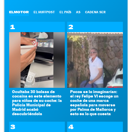
ELMOTOR
EL HUFFPOST
EL PAÍS
AS
CADENA SER
1
2
Ocultaba 30 bolsas de
Pocos se lo imaginarían:
cocaína en este elemento
el rey Felipe VI escoge un
para niños de su coche: la
coche de una marca
Policía Municipal de
española para moverse
Madrid acabó
por Palma de Mallorca y
descubriéndola
esto es lo que cuesta
3
4