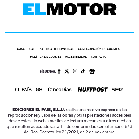
AVISO LEGAL
POLÍTICA DE PRIVACIDAD
CONFIGURACIÓN DE COOKIES
POLÍTICA DE COOKIES
ACCESIBILIDAD
CONTACTO
SÍGUENOS:
EDICIONES EL PAIS, S.L.U.
realiza una reserva expresa de las
reproducciones y usos de las obras y otras prestaciones accesibles
desde este sitio web a medios de lectura mecánica u otros medios
que resulten adecuados a tal fin de conformidad con el artículo 67.3
del Real Decreto-ley 24/2021, de 2 de noviembre.