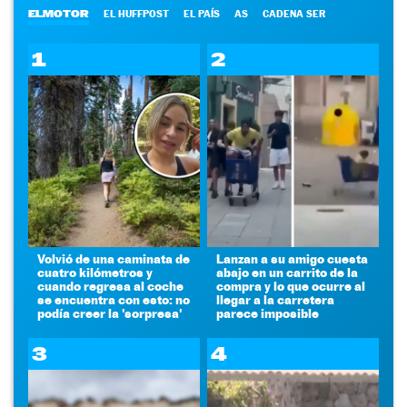
ELMOTOR
EL HUFFPOST
EL PAÍS
AS
CADENA SER
1
2
Volvió de una caminata de
Lanzan a su amigo cuesta
cuatro kilómetros y
abajo en un carrito de la
cuando regresa al coche
compra y lo que ocurre al
se encuentra con esto: no
llegar a la carretera
podía creer la 'sorpresa'
parece imposible
3
4