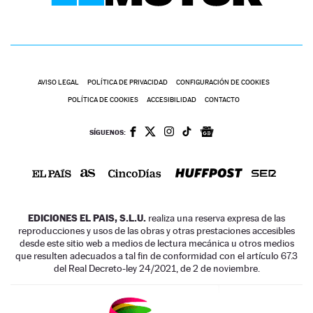
AVISO LEGAL
POLÍTICA DE PRIVACIDAD
CONFIGURACIÓN DE COOKIES
POLÍTICA DE COOKIES
ACCESIBILIDAD
CONTACTO
SÍGUENOS:
EDICIONES EL PAIS, S.L.U.
realiza una reserva expresa de las
reproducciones y usos de las obras y otras prestaciones accesibles
desde este sitio web a medios de lectura mecánica u otros medios
que resulten adecuados a tal fin de conformidad con el artículo 67.3
del Real Decreto-ley 24/2021, de 2 de noviembre.