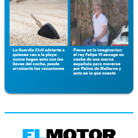
La Guardia Civil advierte a
Pocos se lo imaginarían:
quienes van a la playa:
el rey Felipe VI escoge un
nunca hagas esto con las
coche de una marca
llaves del coche, puede
española para moverse
arruinarte las vacaciones
por Palma de Mallorca y
esto es lo que cuesta