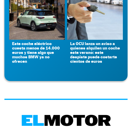
Este coche eléctrico
La OCU lanza un aviso a
cuesta menos de 14.000
quienes alquilen un coche
euros y tiene algo que
este verano: este
muchos BMW ya no
despiste puede costarte
ofrecen
cientos de euros