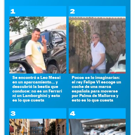
1
2
Se encontró a Leo Messi
Pocos se lo imaginarían:
en un aparcamiento... y
el rey Felipe VI escoge un
descubrió la bestia que
coche de una marca
conduce: no es un Ferrari
española para moverse
ni un Lamborghini y esto
por Palma de Mallorca y
es lo que cuesta
esto es lo que cuesta
3
4