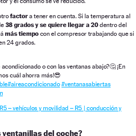
or y el consumo se ve reducido.
otro
factor
a tener en cuenta. Si la temperatura al
de
38 grados y se quiere llegar a 20
dentro del
rá
más tiempo
con el compresor trabajando que si
 en 24 grados.
e acondicionado o con las ventanas abajo?🤔 ¡En
mos cuál ahorra más!😎
ble
#aireacondicionado
#ventanasabiertas
n
R5 – vehículos y movilidad – R5 | conducción y
 ventanillas del coche?