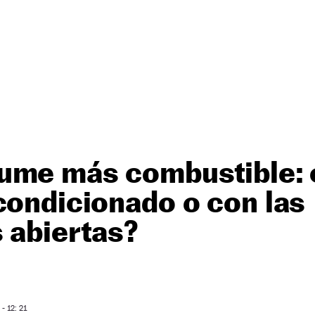
ume más combustible: 
condicionado o con las
s abiertas?
- 12: 21