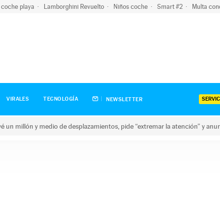
 coche playa
Lamborghini Revuelto
Niños coche
Smart #2
Multa con
SERVIC
VIRALES
TECNOLOGÍA
NEWSLETTER
revé un millón y medio de desplazamientos, pide “extremar la atención” y anu
n millón y medio de desplazamientos, pide “extremar la atención”