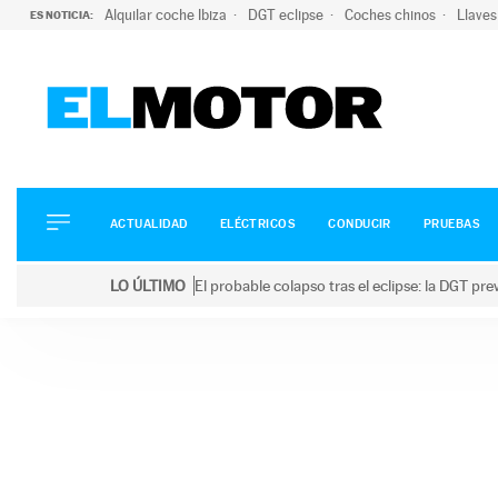
Alquilar coche Ibiza
DGT eclipse
Coches chinos
Llaves
ES NOTICIA:
ACTUALIDAD
ELÉCTRICOS
CONDUCIR
ACTUALIDAD
ELÉCTRICOS
CONDUCIR
PRUEBAS
PRUEBAS
Saltar
VIRALES
LO ÚLTIMO
El probable colapso tras el eclipse: la DGT p
al
PODCAST
LO ÚLTIMO
El probable colapso tras el eclipse: la DGT prevé u
contenido
MOTOS
TECNOLOGÍA
SUPERCOCHES
MOTORTV
PREMIOS
SERVICIOS