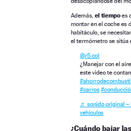
desacoplándose del mot
Además,
el tiempo
es 
montar en el coche es 
habitáculo, se necesita
el termómetro se sitúa
@r5.col
¿Manejar con el air
este video te conta
#ahorrodecombusti
#carros
#conducció
♬ sonido original – 
vehículos
¿Cuándo bajar las