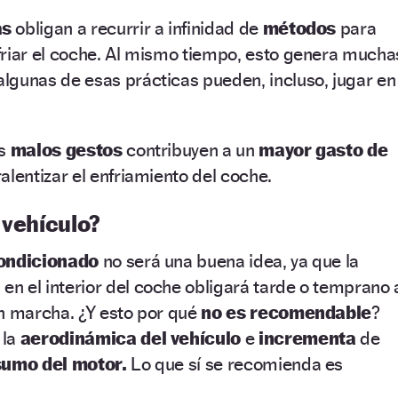
as
obligan a recurrir a infinidad de
métodos
para
friar el coche. Al mismo tiempo, esto genera mucha
lgunas de esas prácticas pueden, incluso, jugar en
os
malos gestos
contribuyen a un
mayor gasto de
ralentizar el enfriamiento del coche.
 vehículo?
ondicionado
no será una buena idea, ya que la
a
en el interior del coche obligará tarde o temprano 
 marcha. ¿Y esto por qué
no es recomendable
?
 la
aerodinámica del vehículo
e
incrementa
de
umo del motor.
Lo que sí se recomienda es