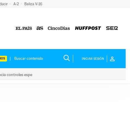
ducir
A-2
Baliza V-16
IOS
INICIAR SESIÓN
ncia controles espe
 y anuncia controles espe