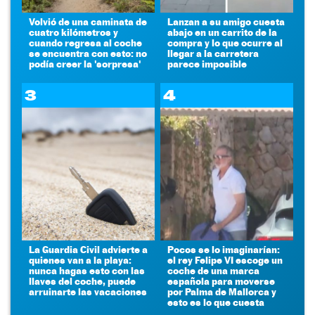
Volvió de una caminata de
Lanzan a su amigo cuesta
cuatro kilómetros y
abajo en un carrito de la
cuando regresa al coche
compra y lo que ocurre al
se encuentra con esto: no
llegar a la carretera
podía creer la 'sorpresa'
parece imposible
3
4
La Guardia Civil advierte a
Pocos se lo imaginarían:
quienes van a la playa:
el rey Felipe VI escoge un
nunca hagas esto con las
coche de una marca
llaves del coche, puede
española para moverse
arruinarte las vacaciones
por Palma de Mallorca y
esto es lo que cuesta