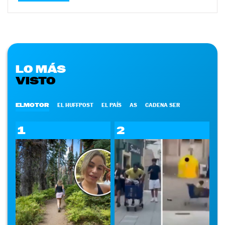
LO MÁS
VISTO
ELMOTOR
EL HUFFPOST
EL PAÍS
AS
CADENA SER
1
2