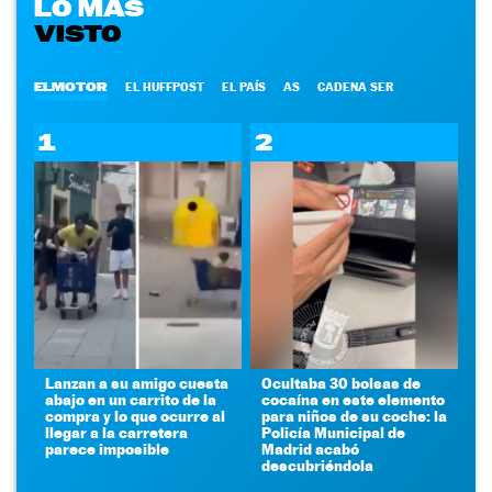
LO MÁS
VISTO
ELMOTOR
EL HUFFPOST
EL PAÍS
AS
CADENA SER
1
2
Lanzan a su amigo cuesta
Ocultaba 30 bolsas de
abajo en un carrito de la
cocaína en este elemento
compra y lo que ocurre al
para niños de su coche: la
llegar a la carretera
Policía Municipal de
parece imposible
Madrid acabó
descubriéndola