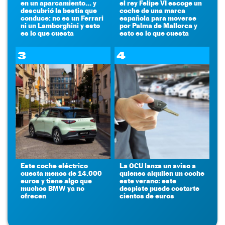
en un aparcamiento... y
el rey Felipe VI escoge un
descubrió la bestia que
coche de una marca
conduce: no es un Ferrari
española para moverse
ni un Lamborghini y esto
por Palma de Mallorca y
es lo que cuesta
esto es lo que cuesta
3
4
Este coche eléctrico
La OCU lanza un aviso a
cuesta menos de 14.000
quienes alquilen un coche
euros y tiene algo que
este verano: este
muchos BMW ya no
despiste puede costarte
ofrecen
cientos de euros