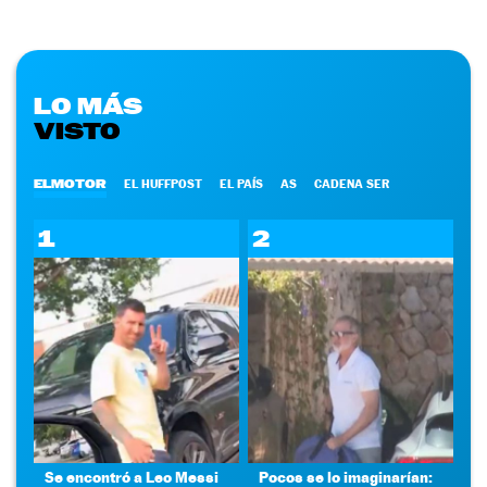
LO MÁS
VISTO
ELMOTOR
EL HUFFPOST
EL PAÍS
AS
CADENA SER
1
2
Se encontró a Leo Messi
Pocos se lo imaginarían: