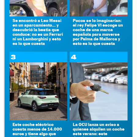
Se encontró a Leo Messi
Pocos se lo imaginarían:
en un aparcamiento... y
el rey Felipe VI escoge un
descubrió la bestia que
coche de una marca
conduce: no es un Ferrari
española para moverse
ni un Lamborghini y esto
por Palma de Mallorca y
es lo que cuesta
esto es lo que cuesta
3
4
Este coche eléctrico
La OCU lanza un aviso a
cuesta menos de 14.000
quienes alquilen un coche
euros y tiene algo que
este verano: este