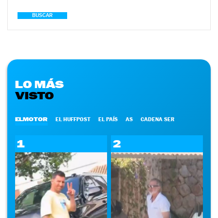
BUSCAR
LO MÁS
VISTO
ELMOTOR
EL HUFFPOST
EL PAÍS
AS
CADENA SER
1
2