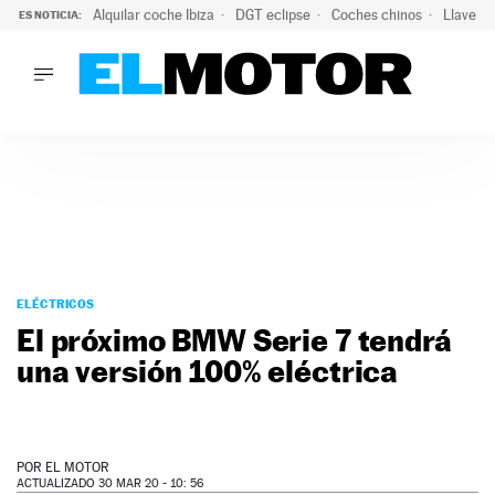
Alquilar coche Ibiza
DGT eclipse
Coches chinos
Llaves 
ES NOTICIA:
LO ÚLTIMO
Hongqi prepara su desembarco en España: SUV eléctricos c
LO ÚLTIMO
Hongqi prepara su desembarco en España: SUV eléctricos c
ACTUALIDAD
ELÉCTRICOS
CONDUCIR
PRUEBAS
Saltar
VIRALES
al
ELÉCTRICOS
PODCAST
contenido
El próximo BMW Serie 7 tendrá
MOTOS
una versión 100% eléctrica
TECNOLOGÍA
SUPERCOCHES
MOTORTV
PREMIOS
POR
EL MOTOR
SERVICIOS
ACTUALIZADO 30 MAR 20 - 10: 56