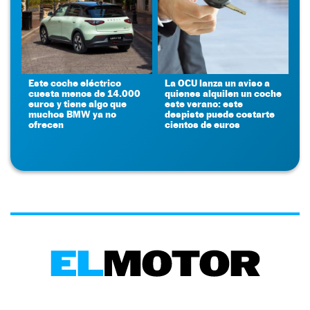
Este coche eléctrico
La OCU lanza un aviso a
cuesta menos de 14.000
quienes alquilen un coche
euros y tiene algo que
este verano: este
muchos BMW ya no
despiste puede costarte
ofrecen
cientos de euros