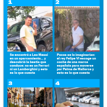
1
2
Se encontró a Leo Messi
Pocos se lo imaginarían:
en un aparcamiento... y
el rey Felipe VI escoge un
descubrió la bestia que
coche de una marca
conduce: no es un Ferrari
española para moverse
ni un Lamborghini y esto
por Palma de Mallorca y
es lo que cuesta
esto es lo que cuesta
3
4