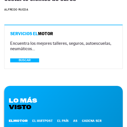
ALFREDO RUEDA
SERVICIOS EL
MOTOR
Encuentra los mejores talleres, seguros, autoescuelas,
neumáticos…
BUSCAR
LO MÁS
VISTO
ELMOTOR
EL HUFFPOST
EL PAÍS
AS
CADENA SER