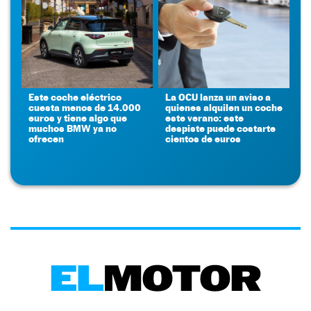
Este coche eléctrico
La OCU lanza un aviso a
cuesta menos de 14.000
quienes alquilen un coche
euros y tiene algo que
este verano: este
muchos BMW ya no
despiste puede costarte
ofrecen
cientos de euros