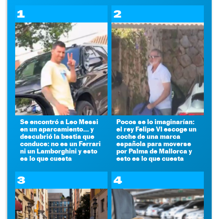
1
2
Se encontró a Leo Messi
Pocos se lo imaginarían:
en un aparcamiento... y
el rey Felipe VI escoge un
descubrió la bestia que
coche de una marca
conduce: no es un Ferrari
española para moverse
ni un Lamborghini y esto
por Palma de Mallorca y
es lo que cuesta
esto es lo que cuesta
3
4