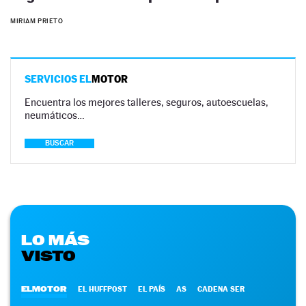
MIRIAM PRIETO
SERVICIOS EL
MOTOR
Encuentra los mejores talleres, seguros, autoescuelas,
neumáticos…
BUSCAR
LO MÁS
VISTO
ELMOTOR
EL HUFFPOST
EL PAÍS
AS
CADENA SER