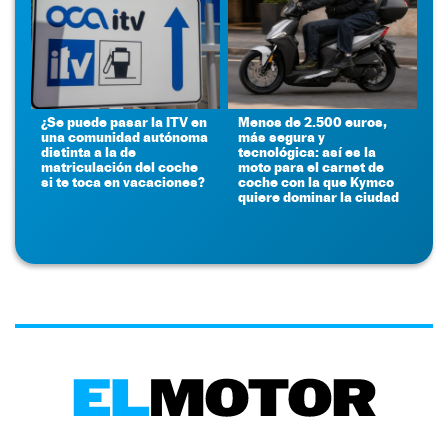
¿Se puede pasar la ITV en
Menos de 2.500 euros,
una comunidad autónoma
más segura y
distinta a la de
tecnológica: así es la
matriculación del coche
moto para el carnet de
si te toca en vacaciones?
coche con la que Kymco
quiere dominar la ciudad