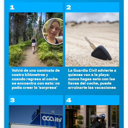
1
2
Volvió de una caminata de
La Guardia Civil advierte a
cuatro kilómetros y
quienes van a la playa:
cuando regresa al coche
nunca hagas esto con las
se encuentra con esto: no
llaves del coche, puede
podía creer la 'sorpresa'
arruinarte las vacaciones
3
4