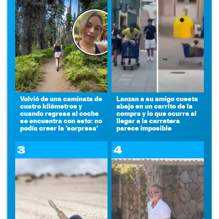
Volvió de una caminata de
Lanzan a su amigo cuesta
cuatro kilómetros y
abajo en un carrito de la
cuando regresa al coche
compra y lo que ocurre al
se encuentra con esto: no
llegar a la carretera
podía creer la 'sorpresa'
parece imposible
3
4