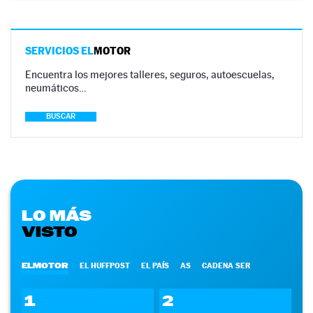
SERVICIOS EL
MOTOR
Encuentra los mejores talleres, seguros, autoescuelas,
neumáticos…
BUSCAR
LO MÁS
VISTO
ELMOTOR
EL HUFFPOST
EL PAÍS
AS
CADENA SER
1
2