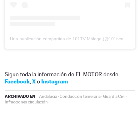
Una publicación compartida de 101TV Málaga (@101tvmalaga)
Sigue toda la información de EL MOTOR desde
Facebook
,
X
o
Instagram
ARCHIVADO EN
Andalucía
·
Conducción temeraria
·
Guardia Civil
·
Infracciones circulación