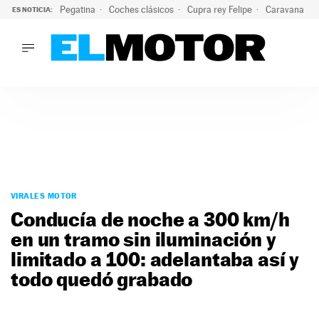
Pegatina
Coches clásicos
Cupra rey Felipe
Caravana lig
ES NOTICIA:
LO ÚLTIMO
¿Conocías esta pegatina de moda?: puede salvar tu coche d
LO ÚLTIMO
¿Conocías esta pegatina de moda?: puede salvar tu coche de
ACTUALIDAD
ELÉCTRICOS
CONDUCIR
PRUEBAS
Saltar
VIRALES
al
VIRALES MOTOR
PODCAST
contenido
Conducía de noche a 300 km/h
MOTOS
en un tramo sin iluminación y
TECNOLOGÍA
limitado a 100: adelantaba así y
SUPERCOCHES
MOTORTV
todo quedó grabado
PREMIOS
SERVICIOS