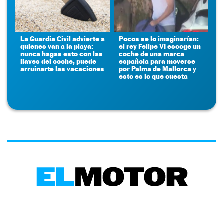
La Guardia Civil advierte a
Pocos se lo imaginarían:
quienes van a la playa:
el rey Felipe VI escoge un
nunca hagas esto con las
coche de una marca
llaves del coche, puede
española para moverse
arruinarte las vacaciones
por Palma de Mallorca y
esto es lo que cuesta