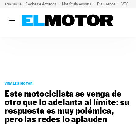
Coches eléctricos
Matrícula españa
Plan Auto+
VTC
ES NOTICIA:
LO ÚLTIMO
La Lista Blanca del Programa Auto+: todos los coches eléct
LO ÚLTIMO
La Lista Blanca del Programa Auto+: todos los coches eléctr
ACTUALIDAD
ELÉCTRICOS
CONDUCIR
PRUEBAS
Saltar
VIRALES
al
VIRALES MOTOR
PODCAST
contenido
Este motociclista se venga de
MOTOS
otro que lo adelanta al límite: su
TECNOLOGÍA
respuesta es muy polémica,
SUPERCOCHES
MOTORTV
pero las redes lo aplauden
PREMIOS
SERVICIOS