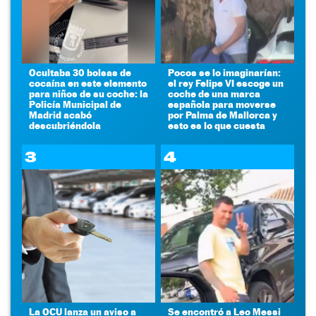
Ocultaba 30 bolsas de
Pocos se lo imaginarían:
cocaína en este elemento
el rey Felipe VI escoge un
para niños de su coche: la
coche de una marca
Policía Municipal de
española para moverse
Madrid acabó
por Palma de Mallorca y
descubriéndola
esto es lo que cuesta
3
4
La OCU lanza un aviso a
Se encontró a Leo Messi