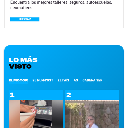
Encuentra los mejores talleres, seguros, autoescuelas,
neumáticos…
BUSCAR
LO MÁS
VISTO
ELMOTOR
EL HUFFPOST
EL PAÍS
AS
CADENA SER
1
2