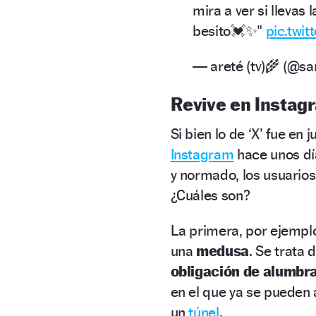
mira a ver si llevas
besito💓✨"
pic.twi
— areté (tv)🌾 (@s
Revive en Instag
Si bien lo de ‘X’ fue en 
Instagram
hace unos día
y normado, los usuarios
¿Cuáles son?
La primera, por ejemplo
una
medusa
. Se trata 
obligación de alumbr
en el que ya se pueden 
un
túnel
.