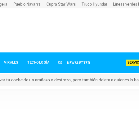
igera
Pueblo Navarra
Cupra Star Wars
Truco Hyundai
Líneas verdes
SERVIC
VIRALES
TECNOLOGÍA
NEWSLETTER
ar tu coche de un arañazo o destrozo, pero también delata a quienes lo h
 coche de un arañazo o destrozo, pero también delata a quienes 