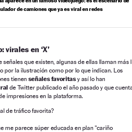
a aparece en un famoso videojuego: es el escenario de
ulador de camiones que ya es viral en redes
: virales en ‘X’
e señales que existen, algunas de ellas llaman más 
o por la ilustración como por lo que indican. Los
ones tienen
señales favoritas
y así lo han
iral
de Twitter publicado el año pasado y que cuent
 de impresiones en la plataforma.
l de tráfico favorita?
ue me parece súper educada en plan "cariño