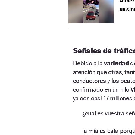
Almerí
un sim
Señales de tráfico
Debido a la
variedad
d
atención que otras, tant
conductores y los peat
confirmado en un hilo
v
ya con casi 17 millones
¿cuál es vuestra seña
la mía es esta porq