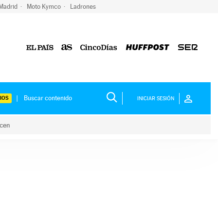
 Madrid
Moto Kymco
Ladrones
IOS
INICIAR SESIÓN
acen
lo hacen