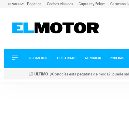
Pegatina
Coches clásicos
Cupra rey Felipe
Caravana l
ES NOTICIA:
ACTUALIDAD
ELÉCTRICOS
CONDUCIR
ACTUALIDAD
ELÉCTRICOS
CONDUCIR
PRUEBAS
PRUEBAS
Saltar
VIRALES
LO ÚLTIMO
¿Conocías esta pegatina de moda?: puede salv
al
PODCAST
LO ÚLTIMO
¿Conocías esta pegatina de moda?: puede salvar tu
contenido
MOTOS
TECNOLOGÍA
SUPERCOCHES
MOTORTV
PREMIOS
SERVICIOS