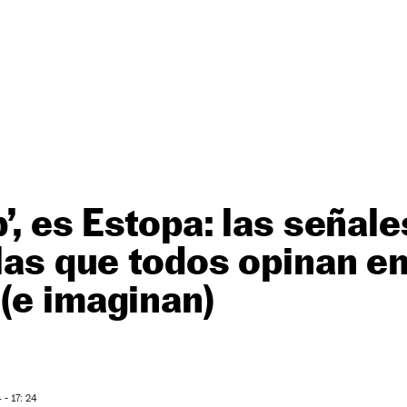
’, es Estopa: las señale
 las que todos opinan e
(e imaginan)
- 17: 24