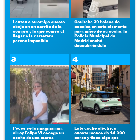
Lanzan a su amigo cuesta
Ocultaba 30 bolsas de
abajo en un carrito de la
cocaína en este elemento
compra y lo que ocurre al
para niños de su coche: la
llegar a la carretera
Policía Municipal de
parece imposible
Madrid acabó
descubriéndola
3
4
Pocos se lo imaginarían:
Este coche eléctrico
el rey Felipe VI escoge un
cuesta menos de 14.000
coche de una marca
euros y tiene algo que