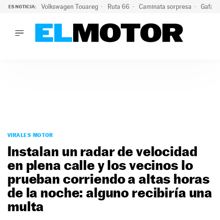
Volkswagen Touareg
Ruta 66
Caminata sorpresa
Gafas 
ES NOTICIA:
LO ÚLTIMO
Ni se te ocurra usar las gafas del eclipse al volante: el moti
LO ÚLTIMO
Ni se te ocurra usar las gafas del eclipse al volante: el motiv
ACTUALIDAD
ELÉCTRICOS
CONDUCIR
PRUEBAS
Saltar
VIRALES
al
VIRALES MOTOR
PODCAST
contenido
Instalan un radar de velocidad
MOTOS
en plena calle y los vecinos lo
TECNOLOGÍA
prueban corriendo a altas horas
SUPERCOCHES
MOTORTV
de la noche: alguno recibiría una
PREMIOS
multa
SERVICIOS