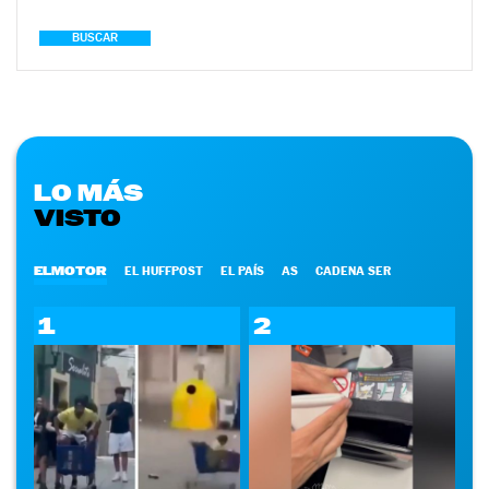
BUSCAR
LO MÁS
VISTO
ELMOTOR
EL HUFFPOST
EL PAÍS
AS
CADENA SER
1
2