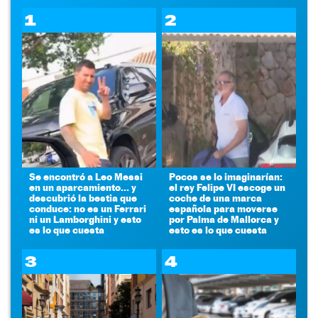
1
2
Se encontró a Leo Messi
Pocos se lo imaginarían:
en un aparcamiento... y
el rey Felipe VI escoge un
descubrió la bestia que
coche de una marca
conduce: no es un Ferrari
española para moverse
ni un Lamborghini y esto
por Palma de Mallorca y
es lo que cuesta
esto es lo que cuesta
3
4