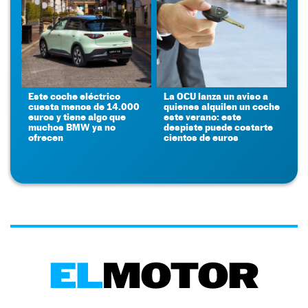
Este coche eléctrico
La OCU lanza un aviso a
cuesta menos de 14.000
quienes alquilen un coche
euros y tiene algo que
este verano: este
muchos BMW ya no
despiste puede costarte
ofrecen
cientos de euros