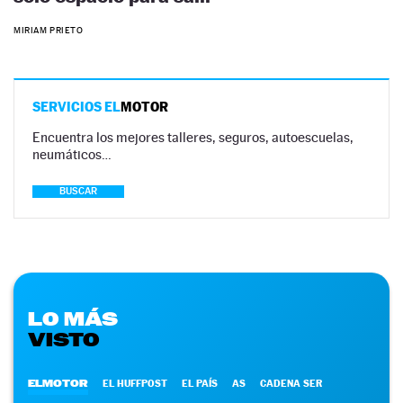
MIRIAM PRIETO
SERVICIOS EL
MOTOR
Encuentra los mejores talleres, seguros, autoescuelas,
neumáticos…
BUSCAR
LO MÁS
VISTO
ELMOTOR
EL HUFFPOST
EL PAÍS
AS
CADENA SER