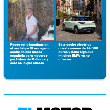
Pocos se lo imaginarían:
Este coche eléctrico
el rey Felipe VI escoge un
cuesta menos de 14.000
coche de una marca
euros y tiene algo que
española para moverse
muchos BMW ya no
por Palma de Mallorca y
ofrecen
esto es lo que cuesta