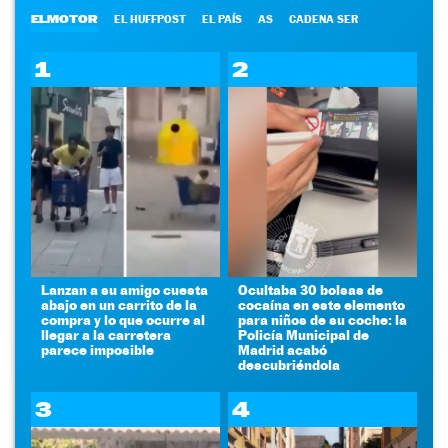
ELMOTOR
EL HUFFPOST
EL PAÍS
AS
CADENA SER
1
2
Lanzan a su amigo cuesta
Ocultaba 30 bolsas de
abajo en un carrito de la
cocaína en este elemento
compra y lo que ocurre al
para niños de su coche: la
llegar a la carretera
Policía Municipal de
parece imposible
Madrid acabó
descubriéndola
3
4