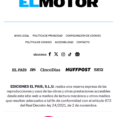
AVISO LEGAL
POLÍTICA DE PRIVACIDAD
CONFIGURACIÓN DE COOKIES
POLÍTICA DE COOKIES
ACCESIBILIDAD
CONTACTO
SÍGUENOS:
EDICIONES EL PAIS, S.L.U.
realiza una reserva expresa de las
reproducciones y usos de las obras y otras prestaciones accesibles
desde este sitio web a medios de lectura mecánica u otros medios
que resulten adecuados a tal fin de conformidad con el artículo 67.3
del Real Decreto-ley 24/2021, de 2 de noviembre.