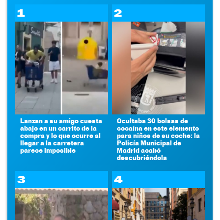
1
2
Lanzan a su amigo cuesta
Ocultaba 30 bolsas de
abajo en un carrito de la
cocaína en este elemento
compra y lo que ocurre al
para niños de su coche: la
llegar a la carretera
Policía Municipal de
parece imposible
Madrid acabó
descubriéndola
3
4