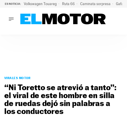
Volkswagen Touareg
Ruta 66
Caminata sorpresa
Gafas 
ES NOTICIA:
LO ÚLTIMO
Ni se te ocurra usar las gafas del eclipse al volante: el moti
LO ÚLTIMO
Ni se te ocurra usar las gafas del eclipse al volante: el motiv
ACTUALIDAD
ELÉCTRICOS
CONDUCIR
PRUEBAS
Saltar
VIRALES
al
VIRALES MOTOR
PODCAST
contenido
“Ni Toretto se atrevió a tanto”:
MOTOS
el viral de este hombre en silla
TECNOLOGÍA
de ruedas dejó sin palabras a
SUPERCOCHES
MOTORTV
los conductores
PREMIOS
SERVICIOS