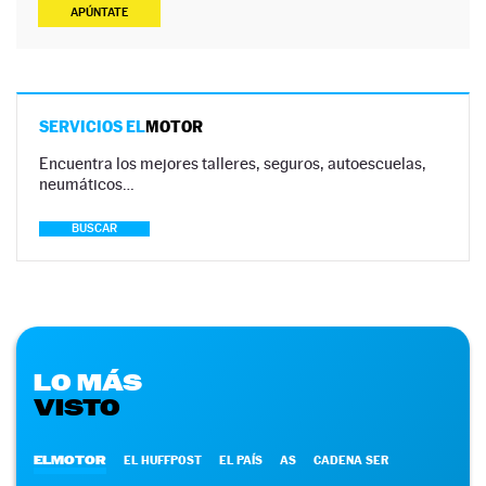
APÚNTATE
SERVICIOS EL
MOTOR
Encuentra los mejores talleres, seguros, autoescuelas,
neumáticos…
BUSCAR
LO MÁS
VISTO
ELMOTOR
EL HUFFPOST
EL PAÍS
AS
CADENA SER