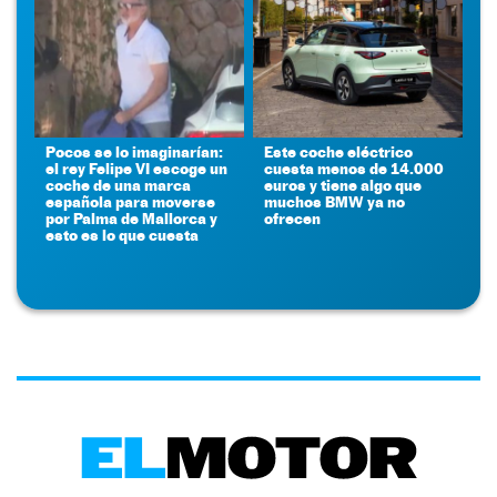
Pocos se lo imaginarían:
Este coche eléctrico
el rey Felipe VI escoge un
cuesta menos de 14.000
coche de una marca
euros y tiene algo que
española para moverse
muchos BMW ya no
por Palma de Mallorca y
ofrecen
esto es lo que cuesta