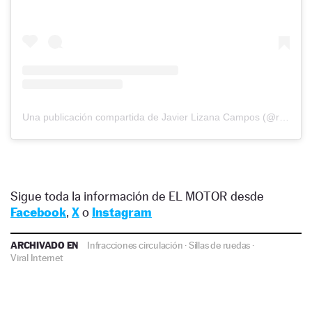
Una publicación compartida de Javier Lizana Campos (@rlizanacampos)
Sigue toda la información de EL MOTOR desde
Facebook
,
X
o
Instagram
ARCHIVADO EN
Infracciones circulación
·
Sillas de ruedas
·
Viral Internet