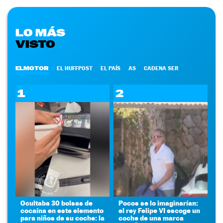
LO MÁS
VISTO
ELMOTOR
EL HUFFPOST
EL PAÍS
AS
CADENA SER
1
2
Ocultaba 30 bolsas de
Pocos se lo imaginarían:
cocaína en este elemento
el rey Felipe VI escoge un
para niños de su coche: la
coche de una marca