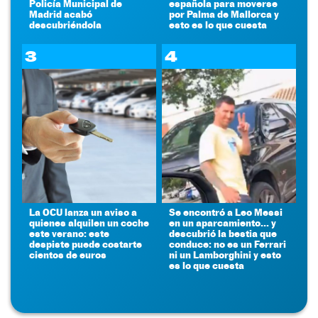
Policía Municipal de
española para moverse
Madrid acabó
por Palma de Mallorca y
descubriéndola
esto es lo que cuesta
3
4
La OCU lanza un aviso a
Se encontró a Leo Messi
quienes alquilen un coche
en un aparcamiento... y
este verano: este
descubrió la bestia que
despiste puede costarte
conduce: no es un Ferrari
cientos de euros
ni un Lamborghini y esto
es lo que cuesta