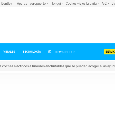
Bentley
Aparcar aeropuerto
Hongqi
Coches viejos España
A-2
Ba
SERVIC
VIRALES
TECNOLOGÍA
NEWSLETTER
s coches eléctricos e híbridos enchufables que se pueden acoger a las ayu
hes eléctricos e híbridos enchufables que se pueden acoger a la