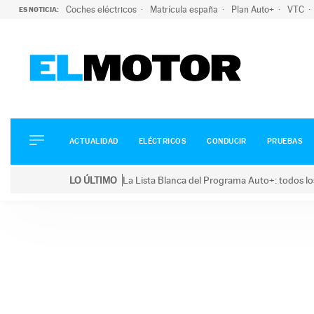
Coches eléctricos
Matrícula españa
Plan Auto+
VTC
ES NOTICIA:
ACTUALIDAD
ELÉCTRICOS
CONDUCIR
ACTUALIDAD
ELÉCTRICOS
CONDUCIR
PRUEBAS
PRUEBAS
Saltar
VIRALES
LO ÚLTIMO
La Lista Blanca del Programa Auto+: todos lo
al
PODCAST
LO ÚLTIMO
La Lista Blanca del Programa Auto+: todos los coc
contenido
MOTOS
TECNOLOGÍA
SUPERCOCHES
MOTORTV
PREMIOS
SERVICIOS