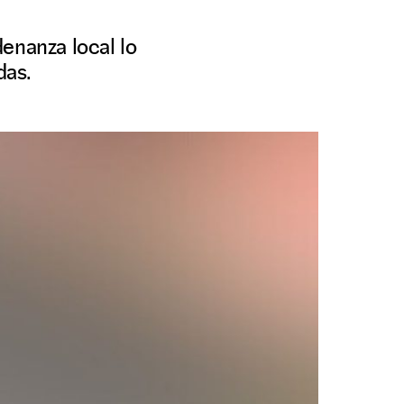
enanza local lo
das.