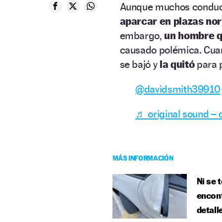
Aunque muchos conduct
aparcar en plazas no
embargo,
un hombre q
causado polémica. Cuand
se bajó y
la quitó
para 
@davidsmith39910
♬ original sound –
MÁS INFORMACIÓN
Ni se 
encont
detall