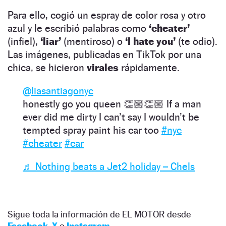
Para ello, cogió un espray de color rosa y otro
azul y le escribió palabras como
‘cheater’
(infiel),
‘liar’
(mentiroso) o
‘I hate you’
(te odio).
Las imágenes, publicadas en TikTok por una
chica, se hicieron
virales
rápidamente.
@liasantiagonyc
honestly go you queen 👏🏼👏🏼 If a man
ever did me dirty I can’t say I wouldn’t be
tempted spray paint his car too
#nyc
#cheater
#car
♬ Nothing beats a Jet2 holiday – Chels
Sigue toda la información de EL MOTOR desde
Facebook
,
X
o
Instagram