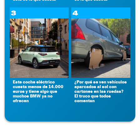
3
4
Este coche eléctrico
¿Por qué se ven vehículos
cuesta menos de 14.000
aparcados al sol con
euros y tiene algo que
cartones en las ruedas?
muchos BMW ya no
El truco que todos
ofrecen
comentan