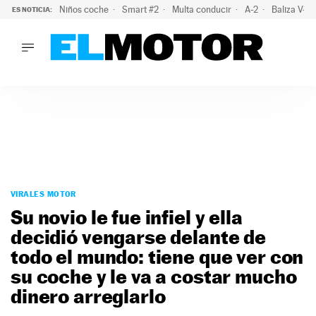
Niños coche
Smart #2
Multa conducir
A-2
Baliza V-1
ES NOTICIA:
LO ÚLTIMO
La OCU lanza un aviso a quienes alquilen un coche este vera
LO ÚLTIMO
La OCU lanza un aviso a quienes alquilen un coche este vera
ACTUALIDAD
ELÉCTRICOS
CONDUCIR
PRUEBAS
Saltar
VIRALES
al
VIRALES MOTOR
PODCAST
contenido
Su novio le fue infiel y ella
MOTOS
decidió vengarse delante de
TECNOLOGÍA
todo el mundo: tiene que ver con
SUPERCOCHES
MOTORTV
su coche y le va a costar mucho
PREMIOS
dinero arreglarlo
SERVICIOS