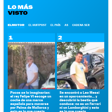
LO MÁS
VISTO
ELMOTOR
EL HUFFPOST
EL PAÍS
AS
CADENA SER
1
2
Pocos se lo imaginarían:
Se encontró a Leo Messi
el rey Felipe VI escoge un
en un aparcamiento... y
coche de una marca
descubrió la bestia que
española para moverse
conduce: no es un Ferrari
por Palma de Mallorca y
ni un Lamborghini y esto
esto es lo que cuesta
es lo que cuesta