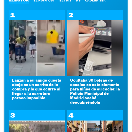
ELMOTOR
EL HUFFPOST
EL PAÍS
AS
CADENA SER
1
2
Lanzan a su amigo cuesta
Ocultaba 30 bolsas de
abajo en un carrito de la
cocaína en este elemento
compra y lo que ocurre al
para niños de su coche: la
llegar a la carretera
Policía Municipal de
parece imposible
Madrid acabó
descubriéndola
3
4