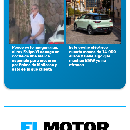
Pocos se lo imaginarían:
Este coche eléctrico
el rey Felipe VI escoge un
cuesta menos de 14.000
coche de una marca
euros y tiene algo que
española para moverse
muchos BMW ya no
por Palma de Mallorca y
ofrecen
esto es lo que cuesta