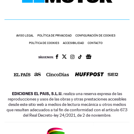
AVISO LEGAL
POLÍTICA DE PRIVACIDAD
CONFIGURACIÓN DE COOKIES
POLÍTICA DE COOKIES
ACCESIBILIDAD
CONTACTO
SÍGUENOS:
EDICIONES EL PAIS, S.L.U.
realiza una reserva expresa de las
reproducciones y usos de las obras y otras prestaciones accesibles
desde este sitio web a medios de lectura mecánica u otros medios
que resulten adecuados a tal fin de conformidad con el artículo 67.3
del Real Decreto-ley 24/2021, de 2 de noviembre.