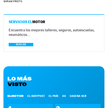
MIRIAM PRIETO
SERVICIOS EL
MOTOR
Encuentra los mejores talleres, seguros, autoescuelas,
neumáticos…
BUSCAR
LO MÁS
VISTO
ELMOTOR
EL HUFFPOST
EL PAÍS
AS
CADENA SER