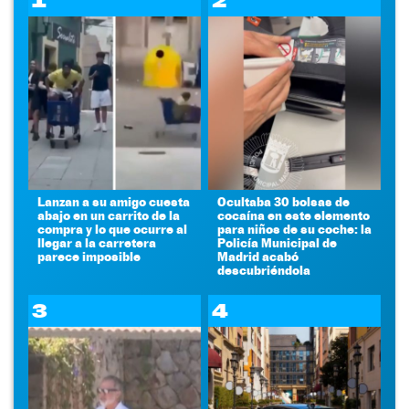
1
2
Lanzan a su amigo cuesta
Ocultaba 30 bolsas de
abajo en un carrito de la
cocaína en este elemento
compra y lo que ocurre al
para niños de su coche: la
llegar a la carretera
Policía Municipal de
parece imposible
Madrid acabó
descubriéndola
3
4