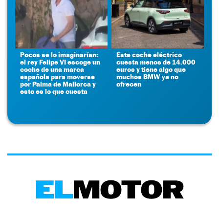
Pocos se lo imaginarían:
Este coche eléctrico
el rey Felipe VI escoge un
cuesta menos de 14.000
coche de una marca
euros y tiene algo que
española para moverse
muchos BMW ya no
por Palma de Mallorca y
ofrecen
esto es lo que cuesta