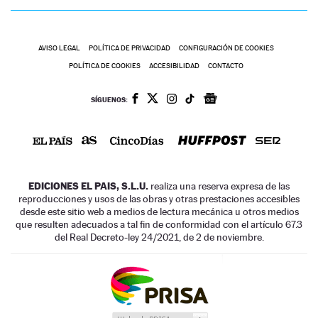
AVISO LEGAL
POLÍTICA DE PRIVACIDAD
CONFIGURACIÓN DE COOKIES
POLÍTICA DE COOKIES
ACCESIBILIDAD
CONTACTO
SÍGUENOS:
EDICIONES EL PAIS, S.L.U.
realiza una reserva expresa de las
reproducciones y usos de las obras y otras prestaciones accesibles
desde este sitio web a medios de lectura mecánica u otros medios
que resulten adecuados a tal fin de conformidad con el artículo 67.3
del Real Decreto-ley 24/2021, de 2 de noviembre.